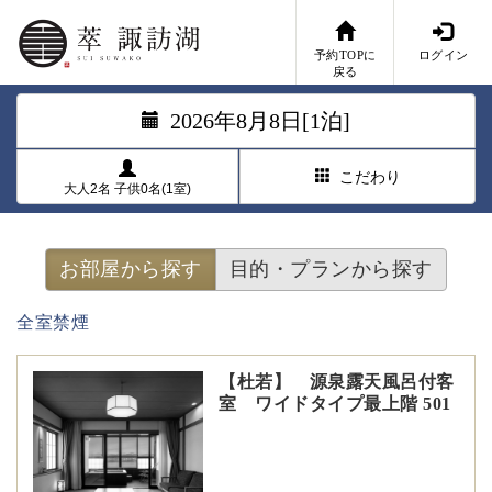
予約TOPに
ログイン
戻る
2026年8月8日[1泊]
こだわり
大人2名 子供0名(1室)
お部屋から探す
目的・プランから探す
全室禁煙
【杜若】 源泉露天風呂付客
室 ワイドタイプ最上階 501