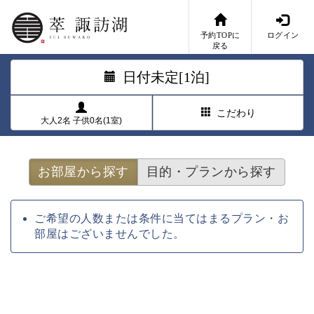
予約TOPに
ログイン
戻る
日付未定[1泊]
こだわり
大人2名 子供0名(1室)
お部屋から探す
目的・プランから探す
ご希望の人数または条件に当てはまるプラン・お
部屋はございませんでした。