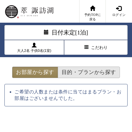
予約TOPに
ログイン
戻る
日付未定[1泊]
こだわり
大人2名 子供0名(1室)
お部屋から探す
目的・プランから探す
ご希望の人数または条件に当てはまるプラン・お
部屋はございませんでした。