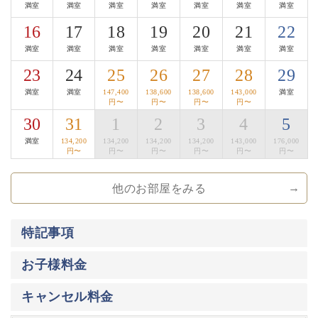
満室
満室
満室
満室
満室
満室
満室
・ご朝食「郷香（さとか）」田舎を懐かしむような、身
16
17
18
19
20
21
22
体に優しいお食事となっております。
満室
満室
満室
満室
満室
満室
満室
お粥、出汁巻きたまご、焼き魚…。
信州の郷の香りを感じていただけましたら幸いです。
23
24
25
26
27
28
29
満室
満室
147,400
138,600
138,600
143,000
満室
■お食事処
円〜
円〜
円〜
円〜
寛ぎの時間をお過ごし頂く為に、完全個室の和室料亭を
30
31
1
2
3
4
5
ご用意しております。
満室
134,200
134,200
134,200
134,200
143,000
176,000
車椅子の対応が可能な料亭もございます。
円〜
円〜
円〜
円〜
円〜
円〜
・「木曽漆器のお箸」使用体験
ご夕食時には、木曽平沢の老舗「荻村漆器店」の木曽漆
他のお部屋をみる
器のお箸をご用意。
3種からお好みの一膳を選び、料理とともに日本の手仕
事を体感いただけます。
特記事項
■地酒Bar
お子様料金
夜８時以降は、囲炉裏茶の間が地酒Barになります。
諏訪は、酒蔵が数多くある事でも有名な地。
キャンセル料金
諏訪エリア全ての酒蔵の地酒をお楽しみ頂けます。