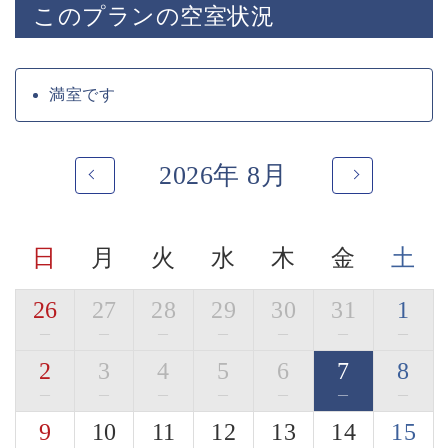
このプランの空室状況
■展望露天風呂
諏訪湖を一望する展望露天風呂
神秘的な諏訪湖を眺めながら寛ぎの時間をお過ごしくだ
さい。
満室です
宿用意の肌露出の少ない湯浴みを着て混浴にてご入浴頂
けます。
2026年 8月
■お食事「萃の膳」
旬の美味しく安全な食材を信州諏訪らしい調理方法で提
供いたします。
諏訪の地酒や味噌、醤油といった
日
月
火
水
木
金
土
自信を持って提供できる調味料を厳選して使用しており
ます。
26
27
28
29
30
31
1
・ご夕食「寛ぎの膳」職人が手間暇かけたお食事になり
—
—
—
—
—
—
—
ます。
2
3
4
5
6
7
8
地場の旨味、和の旨味で寛ぎのお食事をお愉しみくださ
い。
—
—
—
—
—
—
—
季節ごとに変わる名物の土鍋ご飯や自家製の信州蕎麦も
9
10
11
12
13
14
15
ございます。