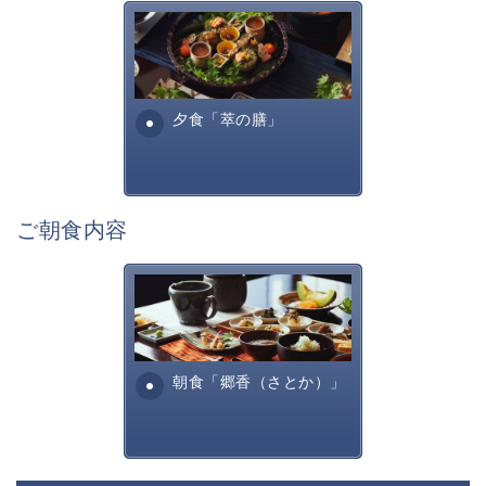
◎本プランに限り、ドリンクオールインクルーシブとな
萃sui-諏訪湖のお食事は、旬
ります。
の美味しく安全な食材を信州
◎諏訪大社四社を巡る参拝バスも無料でご利用いただけ
諏訪らしい調理方法で提供す
ます。
る萃諏訪湖の料理全...
夕食「萃の膳」
（到着日からご出発の日程にてご利用可）
【ドリンクオールインクルーシブ】
ご滞在中のお飲み物はご宿泊料金に含まれております。
ご夕食・ご朝食時やミニバー・地酒Barのドリンク等、
ご朝食内容
雰囲気に合わせてお好みのドリンクをお愉しみ下さい。
※時価の飲料等、一部例外がございます。
※ボトルでのご利用の際は、過度な飲み残しはご遠慮い
田舎を懐かしむような、そし
ただいております。
て身体に優しいお食事内容と
予めご了承下さい。
なっております。お粥・出汁
巻きたまご、焼き魚・・...
朝食「郷香（さとか）」
■囲炉裏茶の間囲炉裏を囲みながら、庭園を眺めなが
ら・・
萃ならではの、集い語らう寛ぎの空間です。
チェックイン・チェックアウトはこちらで行います。