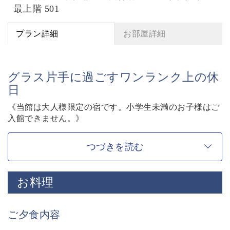
最上階 501
プラン詳細
お部屋詳細
グラス片手に過ごすワンランク上の休
日
《当館は大人様限定の宿です。小学生未満のお子様はご
入館できません。》
萃sui-諏訪湖でのワンランク上のご滞在をお愉しみいた
だけるよう、ドリンクオールインクルーシブの特別プラ
つづきを読む
ンをご用意いたしました。
ご滞在中のお飲み物は既にご宿泊料金に含まれておりま
お料理
すので、大切な方へのプレゼントとしてのご宿泊にもお
すすめです。
グラス片手に諏訪湖を臨む特別な休日をお過ごし下さ
ご夕食内容
い。