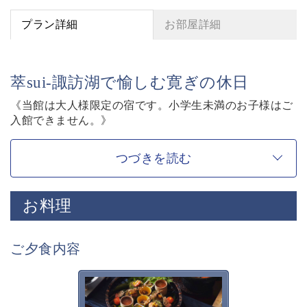
プラン詳細
お部屋詳細
萃sui-諏訪湖で愉しむ寛ぎの休日
《当館は大人様限定の宿です。小学生未満のお子様はご
入館できません。》
【寛ぎの諏訪の湯宿 萃sui-諏訪湖】を愉しむ基本プラ
ン。
つづきを読む
お客様に寛ぎの時間をお過ごし頂く為に、萃sui-諏訪湖
ならではの“特別”をご紹介させて頂きます。
お料理
◇基本プラン内容◇
■囲炉裏茶の間
ご夕食内容
囲炉裏を囲みながら、庭園を眺めながら・・
萃ならではの、集い語らう寛ぎの空間です。
チェックイン・チェックアウトはこちらで行います。
萃sui-諏訪湖のお食事は、旬
の美味しく安全な食材を信州