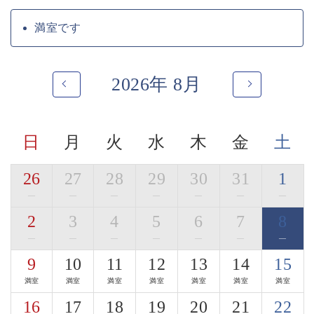
地場の旨味、和の旨味で寛ぎのお食事をお愉しみくださ
い。
満室です
季節ごとに変わる名物の土鍋ご飯や自家製の信州蕎麦も
ございます。
2026年 8月
・ご朝食「郷香（さとか）」
田舎を懐かしむような、身体に優しいお食事となってお
ります。
お粥、出汁巻きたまご、焼き魚…。
日
月
火
水
木
金
土
信州の郷の香りを感じていただけましたら幸いです。
■お食事処
26
27
28
29
30
31
1
寛ぎの時間をお過ごし頂く為に、完全個室の和室料亭を
—
—
—
—
—
—
—
ご用意しております。
2
3
4
5
6
7
8
車椅子の対応が可能な料亭もございます。
—
—
—
—
—
—
—
・「木曽漆器のお箸」使用体験
9
10
11
12
13
14
15
ご夕食時には、木曽平沢の老舗「荻村漆器店」の木曽漆
器のお箸をご用意。
満室
満室
満室
満室
満室
満室
満室
3種からお好みの一膳を選び、料理とともに日本の手仕
16
17
18
19
20
21
22
事を体感いただけます。