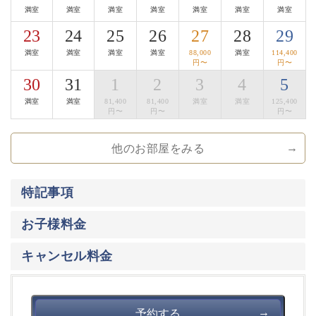
満室
満室
満室
満室
満室
満室
満室
■地酒Bar
23
24
25
26
27
28
29
夜８時以降は、囲炉裏茶の間が地酒Barになります。
満室
満室
満室
満室
88,000
満室
114,400
諏訪は、酒蔵が数多くある事でも有名な地。
円〜
円〜
諏訪エリア全ての酒蔵の地酒をお楽しみ頂けます。
30
31
1
2
3
4
5
おつまみは、地酒Barだけの信州サーモンの燻製、
満室
満室
81,400
81,400
満室
満室
125,400
漬物、長門牧場のチーズの盛り合わせなどをご用意して
円〜
円〜
円〜
おります。
他のお部屋をみる
【萃sui-諏訪湖】のこだわりにご興味をお持ち頂けまし
たら幸いです。
特記事項
大切な方と集い、そして寛ぎの時間をお過ごし下さいま
せ。
お子様料金
キャンセル料金
予約する