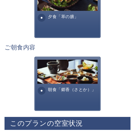
■展望露天風呂
諏訪らしい調理方法で提供す
諏訪湖を一望する展望露天風呂
る萃諏訪湖の料理全...
夕食「萃の膳」
神秘的な諏訪湖を眺めながら寛ぎの時間をお過ごしくだ
さい。
宿用意の肌露出の少ない湯浴みを着て混浴にてご入浴頂
けます。
ご朝食内容
■お食事「萃の膳」
旬の美味しく安全な食材を信州諏訪らしい調理方法で提
供いたします。
田舎を懐かしむような、そし
諏訪の地酒や味噌、醤油といった
て身体に優しいお食事内容と
自信を持って提供できる調味料を厳選して使用しており
なっております。お粥・出汁
ます。
巻きたまご、焼き魚・・...
朝食「郷香（さとか）」
※苦手なものやアレルギー食材については事前にお申し
付けくださいませ。
※当館のお食事は2泊目まで、朝夕ともに異なったお食
事メニューをお愉しみいただけます。
このプランの空室状況
・ご夕食「寛ぎの膳」
職人が手間暇かけたお食事になります。