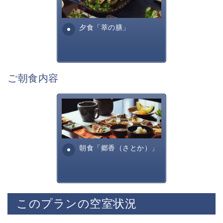
■展望露天風呂
諏訪らしい調理方法で提供す
諏訪湖を一望する展望露天風呂
る萃諏訪湖の料理全...
夕食「萃の膳」
神秘的な諏訪湖を眺めながら寛ぎの時間をお過ごしくだ
さい。
宿用意の肌露出の少ない湯浴みを着て混浴にてご入浴頂
けます。
ご朝食内容
■お食事「萃の膳」
旬の美味しく安全な食材を信州諏訪らしい調理方法で提
供いたします。
田舎を懐かしむような、そし
諏訪の地酒や味噌、醤油といった
て身体に優しいお食事内容と
自信を持って提供できる調味料を厳選して使用しており
なっております。お粥・出汁
ます。
巻きたまご、焼き魚・・...
朝食「郷香（さとか）」
※苦手なものやアレルギー食材については事前にお申し
付けくださいませ。
※当館のお食事は2泊目まで、朝夕ともに異なったお食
事メニューをお愉しみいただけます。
このプランの空室状況
・ご夕食「寛ぎの膳」
職人が手間暇かけたお食事になります。