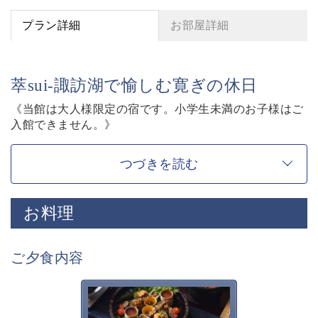
プラン詳細
お部屋詳細
萃sui-諏訪湖で愉しむ寛ぎの休日
《当館は大人様限定の宿です。小学生未満のお子様はご
入館できません。》
【寛ぎの諏訪の湯宿 萃sui-諏訪湖】を愉しむ基本プラ
ン。
つづきを読む
お客様に寛ぎの時間をお過ごし頂く為に、萃sui-諏訪湖
ならではの“特別”をご紹介させて頂きます。
お料理
◇基本プラン内容◇
■囲炉裏茶の間
ご夕食内容
囲炉裏を囲みながら、庭園を眺めながら・・
萃ならではの、集い語らう寛ぎの空間です。
チェックイン・チェックアウトはこちらで行います。
萃sui-諏訪湖のお食事は、旬
の美味しく安全な食材を信州