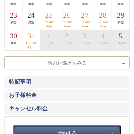
満室
満室
満室
満室
満室
満室
満室
■地酒Bar
23
24
25
26
27
28
29
夜８時以降は、囲炉裏茶の間が地酒Barになります。
満室
満室
125,400
116,600
116,600
121,000
満室
諏訪は、酒蔵が数多くある事でも有名な地。
円〜
円〜
円〜
円〜
諏訪エリア全ての酒蔵の地酒をお楽しみ頂けます。
30
31
1
2
3
4
5
おつまみは、地酒Barだけの信州サーモンの燻製、
満室
112,200
112,200
112,200
112,200
121,000
154,000
漬物、長門牧場のチーズの盛り合わせなどをご用意して
円〜
円〜
円〜
円〜
円〜
円〜
おります。
他のお部屋をみる
【萃sui-諏訪湖】のこだわりにご興味をお持ち頂けまし
たら幸いです。
特記事項
大切な方と集い、そして寛ぎの時間をお過ごし下さいま
せ。
お子様料金
キャンセル料金
予約する