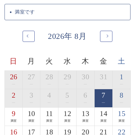
地場の旨味、和の旨味で寛ぎのお食事をお愉しみくださ
い。
満室です
季節ごとに変わる名物の土鍋ご飯や自家製の信州蕎麦も
ございます。
2026年 8月
・ご朝食「郷香（さとか）」
田舎を懐かしむような、身体に優しいお食事となってお
ります。
お粥、出汁巻きたまご、焼き魚…。
日
月
火
水
木
金
土
信州の郷の香りを感じていただけましたら幸いです。
■お食事処
26
27
28
29
30
31
1
寛ぎの時間をお過ごし頂く為に、完全個室の和室料亭を
—
—
—
—
—
—
—
ご用意しております。
2
3
4
5
6
7
8
車椅子の対応が可能な料亭もございます。
—
—
—
—
—
—
—
・「木曽漆器のお箸」使用体験
9
10
11
12
13
14
15
ご夕食時には、木曽平沢の老舗「荻村漆器店」の木曽漆
器のお箸をご用意。
満室
満室
満室
満室
満室
満室
満室
3種からお好みの一膳を選び、料理とともに日本の手仕
16
17
18
19
20
21
22
事を体感いただけます。