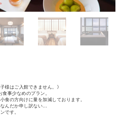
お子様はご入館できません。》
むお食事少なめのプラン。
、小食の方向けに量を加減しております。
がなんだか申し訳ない…
ランです。