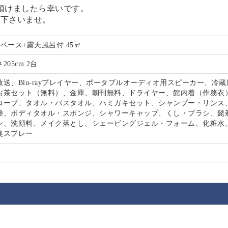
ち頂けましたら幸いです。
し下さいませ。
ペース+露天風呂付 45㎡
さ205cm 2台
送、Blu-rayプレイヤー、ポータブルオーディオ用スピーカー、冷
お茶セット（無料）、金庫、朝刊無料、ドライヤー、館内着（作務衣
ローブ、タオル・バスタオル、ハミガキセット、シャンプー・リンス
鹸、ボディタオル・スポンジ、シャワーキャップ、くし・ブラシ、髭
ン、洗顔料、メイク落とし、シェービングジェル・フォーム、化粧水
臭スプレー