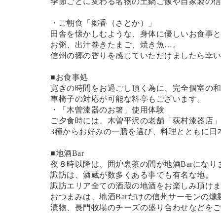
季節ごとに変わる名物の土鍋ご飯や自家製の
・ご朝食「郷香（さとか）」
田舎を懐かしむような、身体に優しいお食事
お粥、出汁巻きたまご、焼き魚…。
信州の郷の香りを感じていただけましたら幸
■お食事処
寛ぎの時間をお過ごし頂く為に、完全個室の
車椅子の対応が可能な料亭もございます。
・「木曽漆器のお箸」使用体験
ご夕食時には、木曽平沢の老舗「荻村漆器店
3種からお好みの一膳を選び、料理とともに日
■地酒Bar
夜８時以降は、囲炉裏茶の間が地酒Barになり
諏訪は、酒蔵が数多くある事でも有名な地。
諏訪エリア全ての酒蔵の地酒をお楽しみ頂け
おつまみは、地酒Barだけの信州サーモンの燻
漬物、長門牧場のチーズの盛り合わせなどを