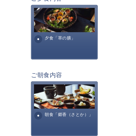
萃sui-諏訪湖のお食事は、旬
の美味しく安全な食材を信州
諏訪らしい調理方法で提供す
る萃諏訪湖の料理全...
夕食「萃の膳」
ご朝食内容
田舎を懐かしむような、そし
て身体に優しいお食事内容と
なっております。お粥・出汁
巻きたまご、焼き魚・・...
朝食「郷香（さとか）」