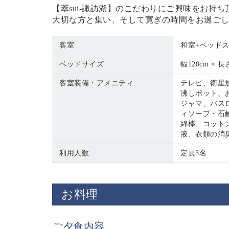
【萃sui-諏訪湖】のこだわりにご興味をお持
大切な方と集い、そして寛ぎの時間をお過ご
客室
和室+ベッドス
ベッドサイズ
幅120cm × 長
客室装備・アメニティ
テレビ、衛星放
沸しポット、
ジャマ、バス
ィソープ・石
綿棒、コット
液、衣類の消
利用人数
定員3名
お料理
ご夕食内容