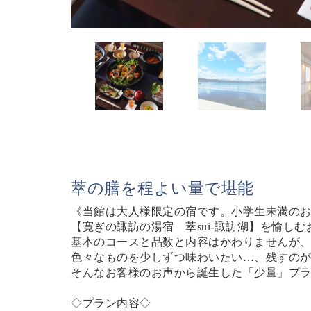
萃の膳を程よい量で堪能
《当館は大人様限定の宿です。小学生未満の
【寛ぎの諏訪の湯宿 萃sui-諏訪湖】を愉し
基本のコースと品数と内容はかわりませんが
色々なものを少しずつ味わいたい…、残すの
そんなお客様のお声から誕生した「少量」プ
◇プラン内容◇