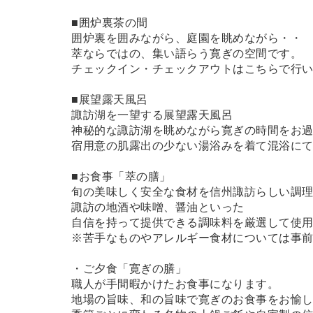
■囲炉裏茶の間
囲炉裏を囲みながら、庭園を眺めながら・・
萃ならではの、集い語らう寛ぎの空間です。
チェックイン・チェックアウトはこちらで行
■展望露天風呂
諏訪湖を一望する展望露天風呂
神秘的な諏訪湖を眺めながら寛ぎの時間をお
宿用意の肌露出の少ない湯浴みを着て混浴に
■お食事「萃の膳」
旬の美味しく安全な食材を信州諏訪らしい調
諏訪の地酒や味噌、醤油といった
自信を持って提供できる調味料を厳選して使
※苦手なものやアレルギー食材については事
・ご夕食「寛ぎの膳」
職人が手間暇かけたお食事になります。
地場の旨味、和の旨味で寛ぎのお食事をお愉