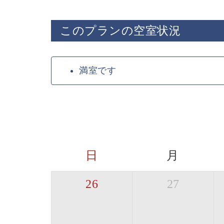
このプランの空室状況
満室です
日
月
26
27