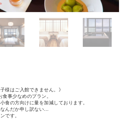
お子様はご入館できません。》
むお食事少なめのプラン。
、小食の方向けに量を加減しております。
がなんだか申し訳ない…
ランです。