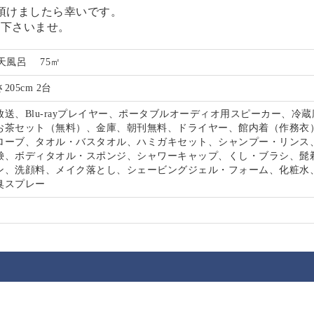
ち頂けましたら幸いです。
し下さいませ。
天風呂 75㎡
さ205cm 2台
送、Blu-rayプレイヤー、ポータブルオーディオ用スピーカー、冷
お茶セット（無料）、金庫、朝刊無料、ドライヤー、館内着（作務衣
ローブ、タオル・バスタオル、ハミガキセット、シャンプー・リンス
鹸、ボディタオル・スポンジ、シャワーキャップ、くし・ブラシ、髭
ン、洗顔料、メイク落とし、シェービングジェル・フォーム、化粧水
臭スプレー