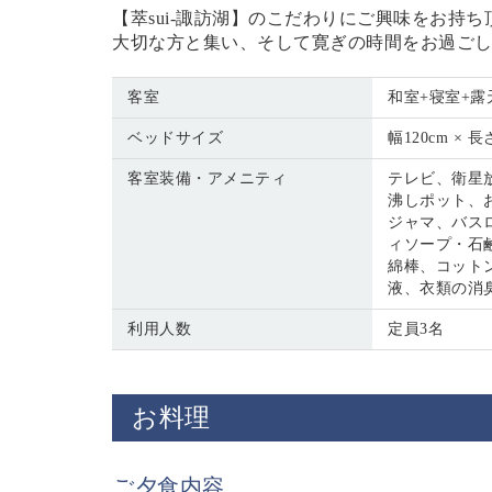
【萃sui-諏訪湖】のこだわりにご興味をお持
大切な方と集い、そして寛ぎの時間をお過ご
客室
和室+寝室+露
ベッドサイズ
幅120cm × 長
客室装備・アメニティ
テレビ、衛星放
沸しポット、
ジャマ、バス
ィソープ・石
綿棒、コット
液、衣類の消
利用人数
定員3名
お料理
ご夕食内容