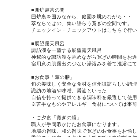
■囲炉裏茶の間
囲炉裏を囲みながら、庭園を眺めながら・・
萃ならではの、集い語らう寛ぎの空間です。
チェックイン・チェックアウトはこちらで行
■展望露天風呂
諏訪湖を一望する展望露天風呂
神秘的な諏訪湖を眺めながら寛ぎの時間をお
宿用意の肌露出の少ない湯浴みを着て混浴に
■お食事「萃の膳」
旬の美味しく安全な食材を信州諏訪らしい調
諏訪の地酒や味噌、醤油といった
自信を持って提供できる調味料を厳選して使
※苦手なものやアレルギー食材については事
・ご夕食「寛ぎの膳」
職人が手間暇かけたお食事になります。
地場の旨味、和の旨味で寛ぎのお食事をお愉