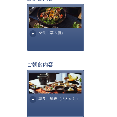
萃sui-諏訪湖のお食事は、旬
の美味しく安全な食材を信州
諏訪らしい調理方法で提供す
る萃諏訪湖の料理全...
夕食「萃の膳」
ご朝食内容
田舎を懐かしむような、そし
て身体に優しいお食事内容と
なっております。お粥・出汁
巻きたまご、焼き魚・・...
朝食「郷香（さとか）」