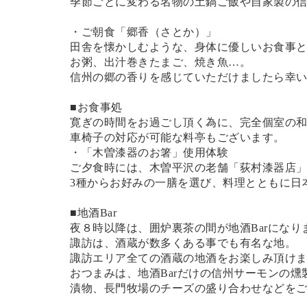
季節ごとに変わる名物の土鍋ご飯や自家製の
・ご朝食「郷香（さとか）」
田舎を懐かしむような、身体に優しいお食事
お粥、出汁巻きたまご、焼き魚…。
信州の郷の香りを感じていただけましたら幸
■お食事処
寛ぎの時間をお過ごし頂く為に、完全個室の
車椅子の対応が可能な料亭もございます。
・「木曽漆器のお箸」使用体験
ご夕食時には、木曽平沢の老舗「荻村漆器店
3種からお好みの一膳を選び、料理とともに日
■地酒Bar
夜８時以降は、囲炉裏茶の間が地酒Barになり
諏訪は、酒蔵が数多くある事でも有名な地。
諏訪エリア全ての酒蔵の地酒をお楽しみ頂け
おつまみは、地酒Barだけの信州サーモンの燻
漬物、長門牧場のチーズの盛り合わせなどを