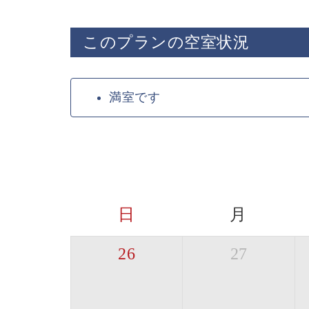
このプランの空室状況
満室です
日
月
26
27