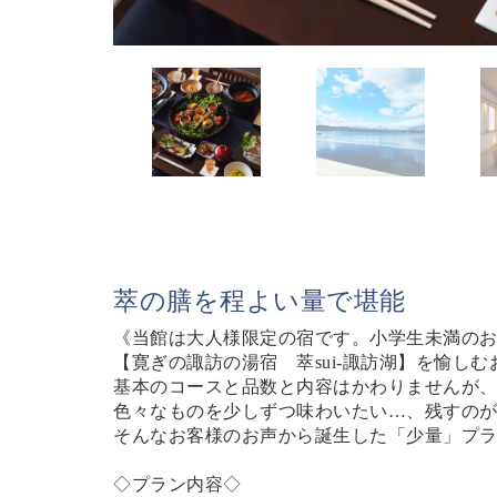
萃の膳を程よい量で堪能
《当館は大人様限定の宿です。小学生未満の
【寛ぎの諏訪の湯宿 萃sui-諏訪湖】を愉し
基本のコースと品数と内容はかわりませんが
色々なものを少しずつ味わいたい…、残すの
そんなお客様のお声から誕生した「少量」プ
◇プラン内容◇