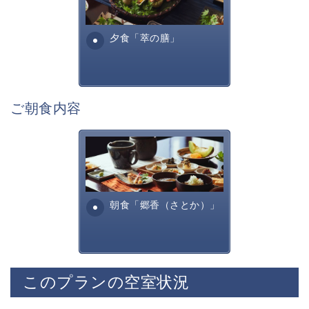
■展望露天風呂
諏訪らしい調理方法で提供す
諏訪湖を一望する展望露天風呂
る萃諏訪湖の料理全...
夕食「萃の膳」
神秘的な諏訪湖を眺めながら寛ぎの時間をお過ごしくだ
さい。
宿用意の肌露出の少ない湯浴みを着て混浴にてご入浴頂
けます。
ご朝食内容
■お食事「萃の膳」
旬の美味しく安全な食材を信州諏訪らしい調理方法で提
供いたします。
田舎を懐かしむような、そし
諏訪の地酒や味噌、醤油といった
て身体に優しいお食事内容と
自信を持って提供できる調味料を厳選して使用しており
なっております。お粥・出汁
ます。
巻きたまご、焼き魚・・...
朝食「郷香（さとか）」
※苦手なものやアレルギー食材については事前にお申し
付けくださいませ。
※当館のお食事は2泊目まで、朝夕ともに異なったお食
事メニューをお愉しみいただけます。
このプランの空室状況
・ご夕食「寛ぎの膳」
職人が手間暇かけたお食事になります。