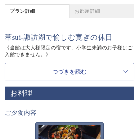
プラン詳細
お部屋詳細
萃sui-諏訪湖で愉しむ寛ぎの休日
《当館は大人様限定の宿です。小学生未満のお子様はご
入館できません。》
【寛ぎの諏訪の湯宿 萃sui-諏訪湖】を愉しむ基本プラ
ン。
つづきを読む
お客様に寛ぎの時間をお過ごし頂く為に、萃sui-諏訪湖
ならではの“特別”をご紹介させて頂きます。
お料理
◇基本プラン内容◇
■囲炉裏茶の間
ご夕食内容
囲炉裏を囲みながら、庭園を眺めながら・・
萃ならではの、集い語らう寛ぎの空間です。
チェックイン・チェックアウトはこちらで行います。
萃sui-諏訪湖のお食事は、旬
の美味しく安全な食材を信州