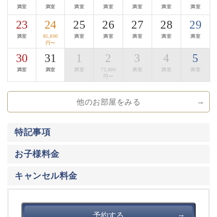
満室
満室
満室
満室
満室
満室
満室
■地酒Bar
23
24
25
26
27
28
29
夜８時以降は、囲炉裏茶の間が地酒Barになります。
満室
85,800
満室
満室
満室
満室
満室
諏訪は、酒蔵が数多くある事でも有名な地。
円〜
諏訪エリア全ての酒蔵の地酒をお楽しみ頂けます。
30
31
1
2
3
4
5
おつまみは、地酒Barだけの信州サーモンの燻製、
満室
満室
満室
72,600
満室
満室
満室
漬物、長門牧場のチーズの盛り合わせなどをご用意して
円〜
おります。
他のお部屋をみる
【萃sui-諏訪湖】のこだわりにご興味をお持ち頂けまし
たら幸いです。
特記事項
大切な方と集い、そして寛ぎの時間をお過ごし下さいま
せ。
お子様料金
キャンセル料金
予約する