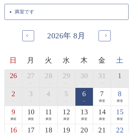
地場の旨味、和の旨味で寛ぎのお食事をお愉しみくださ
い。
満室です
季節ごとに変わる名物の土鍋ご飯や自家製の信州蕎麦も
ございます。
2026年 8月
・ご朝食「郷香（さとか）」
田舎を懐かしむような、身体に優しいお食事となってお
ります。
お粥、出汁巻きたまご、焼き魚…。
日
月
火
水
木
金
土
信州の郷の香りを感じていただけましたら幸いです。
■お食事処
26
27
28
29
30
31
1
寛ぎの時間をお過ごし頂く為に、完全個室の和室料亭を
—
—
—
—
—
—
—
ご用意しております。
2
3
4
5
6
7
8
車椅子の対応が可能な料亭もございます。
—
—
—
—
—
満室
満室
・「木曽漆器のお箸」使用体験
9
10
11
12
13
14
15
ご夕食時には、木曽平沢の老舗「荻村漆器店」の木曽漆
器のお箸をご用意。
満室
満室
満室
満室
満室
満室
満室
3種からお好みの一膳を選び、料理とともに日本の手仕
16
17
18
19
20
21
22
事を体感いただけます。