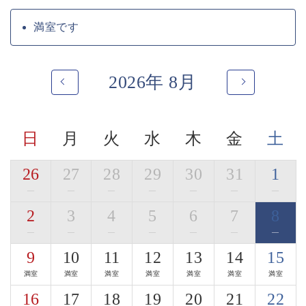
職人が手間暇かけたお食事になります。
地場の旨味、和の旨味で寛ぎのお食事をお愉しみくださ
満室です
い。
季節ごとに変わる名物の土鍋ご飯や自家製の信州蕎麦も
ございます。
2026年 8月
・ご朝食「郷香（さとか）」
田舎を懐かしむような、身体に優しいお食事となってお
ります。
日
月
火
水
木
金
土
お粥、出汁巻きたまご、焼き魚…。
信州の郷の香りを感じていただけましたら幸いです。
26
27
28
29
30
31
1
■お食事処
—
—
—
—
—
—
—
寛ぎの時間をお過ごし頂く為に、完全個室の和室料亭を
2
3
4
5
6
7
8
ご用意しております。
車椅子の対応が可能な料亭もございます。
—
—
—
—
—
—
—
・「木曽漆器のお箸」使用体験
9
10
11
12
13
14
15
ご夕食時には、木曽平沢の老舗「荻村漆器店」の木曽漆
器のお箸をご用意。
満室
満室
満室
満室
満室
満室
満室
3種からお好みの一膳を選び、料理とともに日本の手仕
16
17
18
19
20
21
22
事を体感いただけます。