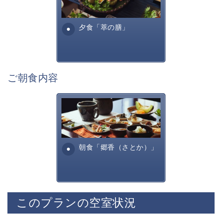
萃ならではの、集い語らう寛ぎの空間です。
諏訪らしい調理方法で提供す
チェックイン・チェックアウトはこちらで行います。
る萃諏訪湖の料理全...
夕食「萃の膳」
■展望露天風呂
諏訪湖を一望する展望露天風呂
神秘的な諏訪湖を眺めながら寛ぎの時間をお過ごしくだ
さい。
ご朝食内容
宿用意の肌露出の少ない湯浴みを着て混浴にてご入浴頂
けます。
田舎を懐かしむような、そし
■お食事「萃の膳」
て身体に優しいお食事内容と
旬の美味しく安全な食材を信州諏訪らしい調理方法で提
なっております。お粥・出汁
供いたします。
巻きたまご、焼き魚・・...
朝食「郷香（さとか）」
諏訪の地酒や味噌、醤油といった
自信を持って提供できる調味料を厳選して使用しており
ます。
※苦手なものやアレルギー食材については事前にお申し
付けくださいませ。
このプランの空室状況
・ご夕食「寛ぎの膳」