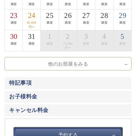
満室
満室
満室
満室
満室
満室
満室
■地酒Bar
23
24
25
26
27
28
29
夜８時以降は、囲炉裏茶の間が地酒Barになります。
満室
85,800
満室
満室
満室
満室
満室
諏訪は、酒蔵が数多くある事でも有名な地。
円〜
諏訪エリア全ての酒蔵の地酒をお楽しみ頂けます。
30
31
1
2
3
4
5
おつまみは、地酒Barだけの信州サーモンの燻製、
満室
満室
満室
72,600
満室
満室
満室
漬物、長門牧場のチーズの盛り合わせなどをご用意して
円〜
おります。
他のお部屋をみる
【萃sui-諏訪湖】のこだわりにご興味をお持ち頂けまし
たら幸いです。
大切な方と集い、そして寛ぎの時間をお過ごし下さいま
特記事項
せ。
お子様料金
キャンセル料金
予約する