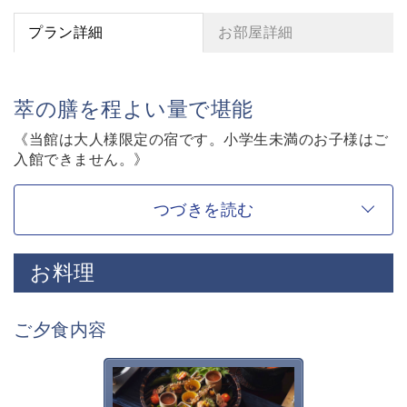
プラン詳細
お部屋詳細
萃の膳を程よい量で堪能
《当館は大人様限定の宿です。小学生未満のお子様はご
入館できません。》
【寛ぎの諏訪の湯宿 萃sui-諏訪湖】を愉しむお食事少
なめのプラン。
つづきを読む
基本のコースと品数と内容はかわりませんが、小食の方
向けに量を加減しております。
色々なものを少しずつ味わいたい…、残すのがなんだか
お料理
申し訳ない…
そんなお客様のお声から誕生した「少量」プランです。
ご夕食内容
◇プラン内容◇
■囲炉裏茶の間
萃sui-諏訪湖のお食事は、旬
囲炉裏を囲みながら、庭園を眺めながら・・
の美味しく安全な食材を信州