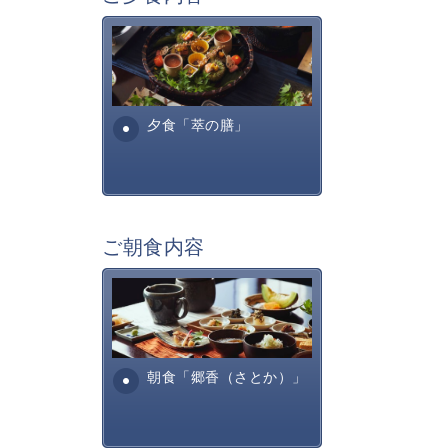
萃sui-諏訪湖のお食事は、旬
の美味しく安全な食材を信州
諏訪らしい調理方法で提供す
る萃諏訪湖の料理全...
夕食「萃の膳」
ご朝食内容
田舎を懐かしむような、そし
て身体に優しいお食事内容と
なっております。お粥・出汁
巻きたまご、焼き魚・・...
朝食「郷香（さとか）」