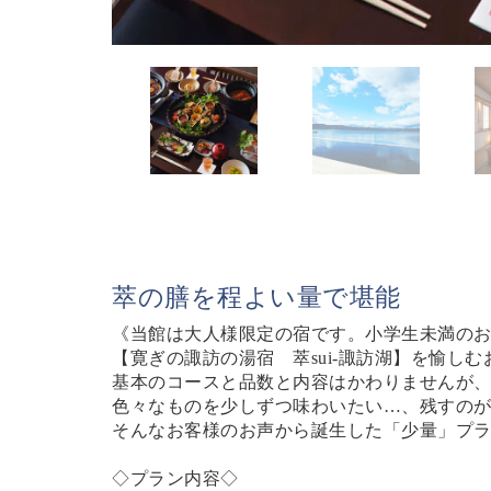
萃の膳を程よい量で堪能
《当館は大人様限定の宿です。小学生未満の
【寛ぎの諏訪の湯宿 萃sui-諏訪湖】を愉し
基本のコースと品数と内容はかわりませんが
色々なものを少しずつ味わいたい…、残すの
そんなお客様のお声から誕生した「少量」プ
◇プラン内容◇