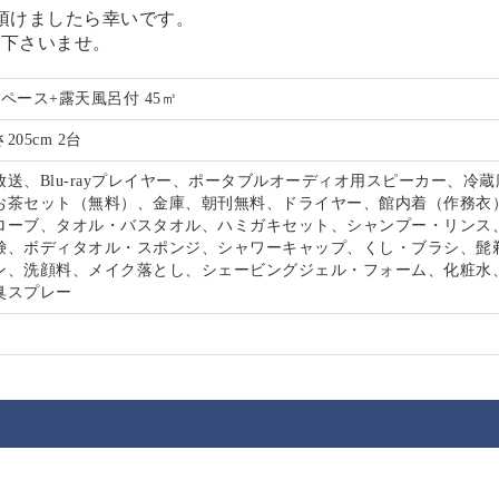
ち頂けましたら幸いです。
し下さいませ。
ペース+露天風呂付 45㎡
さ205cm 2台
送、Blu-rayプレイヤー、ポータブルオーディオ用スピーカー、冷
お茶セット（無料）、金庫、朝刊無料、ドライヤー、館内着（作務衣
ローブ、タオル・バスタオル、ハミガキセット、シャンプー・リンス
鹸、ボディタオル・スポンジ、シャワーキャップ、くし・ブラシ、髭
ン、洗顔料、メイク落とし、シェービングジェル・フォーム、化粧水
臭スプレー