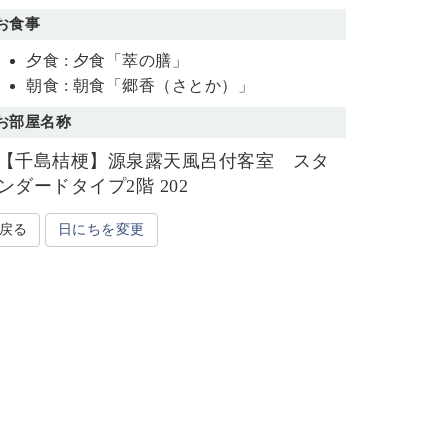
お食事
夕食 : 夕食「萃の膳」
朝食 : 朝食「郷香（さとか）」
お部屋名称
【千島桔梗】源泉露天風呂付客室 スタ
ンダードタイプ2階 202
戻る
日にちを変更