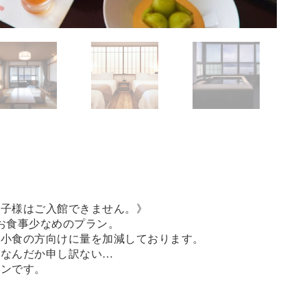
お子様はご入館できません。》
むお食事少なめのプラン。
、小食の方向けに量を加減しております。
がなんだか申し訳ない…
ランです。