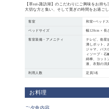
【萃sui-諏訪湖】のこだわりにご興味をお持
大切な方と集い、そして寛ぎの時間をお過ご
客室
和室+ベッドス
ベッドサイズ
幅120cm × 長
客室装備・アメニティ
テレビ、衛星放
沸しポット、
ジャマ、バス
ィソープ・石
綿棒、コット
液、衣類の消
利用人数
定員3名
お料理
ご夕食内容