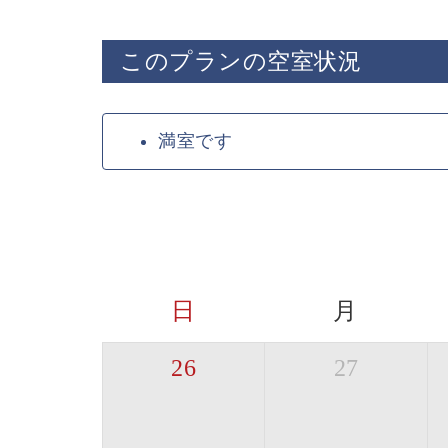
このプランの空室状況
満室です
日
月
26
27