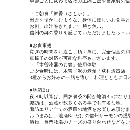
季節ごとに変わる名物の土鍋ご飯や自家製の
・ご朝食「郷香（さとか）」
田舎を懐かしむような、身体に優しいお食事
お粥、出汁巻きたまご、焼き魚…。
信州の郷の香りを感じていただけましたら幸
■お食事処
寛ぎの時間をお過ごし頂く為に、完全個室の
車椅子の対応が可能な料亭もございます。
・「木曽漆器のお箸」使用体験
ご夕食時には、木曽平沢の老舗「荻村漆器店
3種からお好みの一膳を選び、料理とともに日
■地酒Bar
夜８時以降は、囲炉裏茶の間が地酒Barになり
諏訪は、酒蔵が数多くある事でも有名な地。
諏訪エリア全ての酒蔵の地酒をお楽しみ頂け
おつまみは、地酒Barだけの信州サーモンの燻
漬物、長門牧場のチーズの盛り合わせなどを