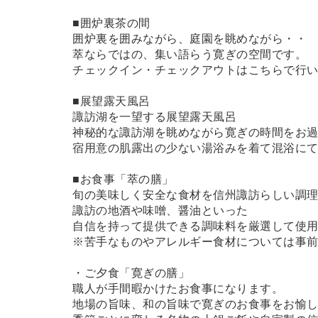
■囲炉裏茶の間
囲炉裏を囲みながら、庭園を眺めながら・・
萃ならではの、集い語らう寛ぎの空間です。
チェックイン・チェックアウトはこちらで行
■展望露天風呂
諏訪湖を一望する展望露天風呂
神秘的な諏訪湖を眺めながら寛ぎの時間をお
宿用意の肌露出の少ない湯浴みを着て混浴に
■お食事「萃の膳」
旬の美味しく安全な食材を信州諏訪らしい調
諏訪の地酒や味噌、醤油といった
自信を持って提供できる調味料を厳選して使
※苦手なものやアレルギー食材については事
・ご夕食「寛ぎの膳」
職人が手間暇かけたお食事になります。
地場の旨味、和の旨味で寛ぎのお食事をお愉