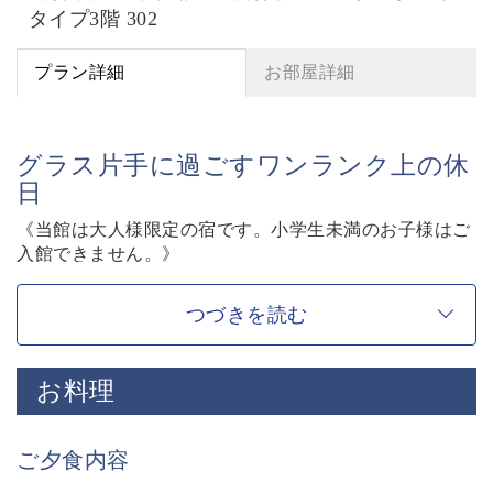
タイプ3階 302
プラン詳細
お部屋詳細
グラス片手に過ごすワンランク上の休
日
《当館は大人様限定の宿です。小学生未満のお子様はご
入館できません。》
萃sui-諏訪湖でのワンランク上のご滞在をお愉しみいた
だけるよう、ドリンクオールインクルーシブの特別プラ
つづきを読む
ンをご用意いたしました。
ご滞在中のお飲み物は既にご宿泊料金に含まれておりま
お料理
すので、大切な方へのプレゼントとしてのご宿泊にもお
すすめです。
グラス片手に諏訪湖を臨む特別な休日をお過ごし下さ
ご夕食内容
い。