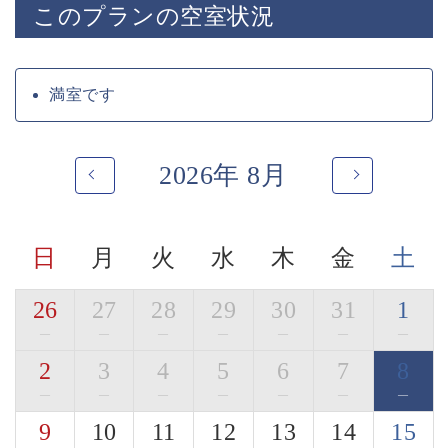
このプランの空室状況
■展望露天風呂
諏訪湖を一望する展望露天風呂
神秘的な諏訪湖を眺めながら寛ぎの時間をお過ごしくだ
さい。
満室です
宿用意の肌露出の少ない湯浴みを着て混浴にてご入浴頂
けます。
2026年 8月
■お食事「萃の膳」
旬の美味しく安全な食材を信州諏訪らしい調理方法で提
供いたします。
諏訪の地酒や味噌、醤油といった
日
月
火
水
木
金
土
自信を持って提供できる調味料を厳選して使用しており
ます。
26
27
28
29
30
31
1
・ご夕食「寛ぎの膳」職人が手間暇かけたお食事になり
—
—
—
—
—
—
—
ます。
2
3
4
5
6
7
8
地場の旨味、和の旨味で寛ぎのお食事をお愉しみくださ
い。
—
—
—
—
—
—
—
季節ごとに変わる名物の土鍋ご飯や自家製の信州蕎麦も
9
10
11
12
13
14
15
ございます。