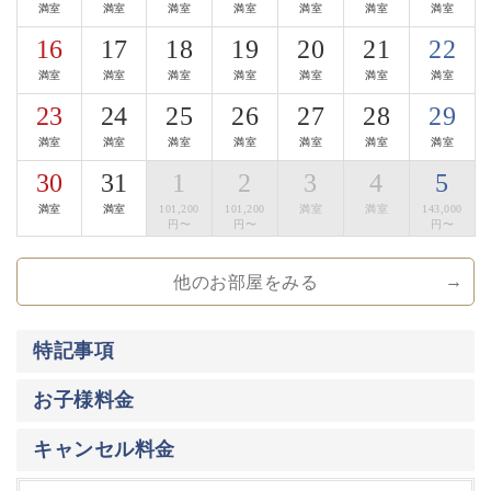
満室
満室
満室
満室
満室
満室
満室
・ご朝食「郷香（さとか）」田舎を懐かしむような、身
16
17
18
19
20
21
22
体に優しいお食事となっております。
満室
満室
満室
満室
満室
満室
満室
お粥、出汁巻きたまご、焼き魚…。
信州の郷の香りを感じていただけましたら幸いです。
23
24
25
26
27
28
29
満室
満室
満室
満室
満室
満室
満室
■お食事処
30
31
1
2
3
4
5
寛ぎの時間をお過ごし頂く為に、完全個室の和室料亭を
ご用意しております。
満室
満室
101,200
101,200
満室
満室
143,000
車椅子の対応が可能な料亭もございます。
円〜
円〜
円〜
・「木曽漆器のお箸」使用体験
ご夕食時には、木曽平沢の老舗「荻村漆器店」の木曽漆
他のお部屋をみる
器のお箸をご用意。
3種からお好みの一膳を選び、料理とともに日本の手仕
事を体感いただけます。
特記事項
■地酒Bar
お子様料金
夜８時以降は、囲炉裏茶の間が地酒Barになります。
諏訪は、酒蔵が数多くある事でも有名な地。
キャンセル料金
諏訪エリア全ての酒蔵の地酒をお楽しみ頂けます。