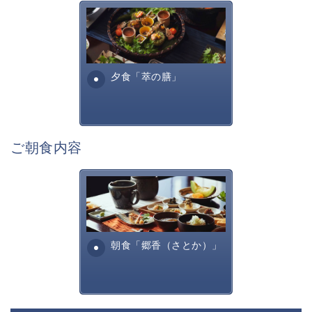
◎本プランに限り、ドリンクオールインクルーシブとな
萃sui-諏訪湖のお食事は、旬
ります。
の美味しく安全な食材を信州
◎諏訪大社四社を巡る参拝バスも無料でご利用いただけ
諏訪らしい調理方法で提供す
ます。
る萃諏訪湖の料理全...
夕食「萃の膳」
（到着日からご出発の日程にてご利用可）
【ドリンクオールインクルーシブ】
ご滞在中のお飲み物はご宿泊料金に含まれております。
ご夕食・ご朝食時やミニバー・地酒Barのドリンク等、
ご朝食内容
雰囲気に合わせてお好みのドリンクをお愉しみ下さい。
※時価の飲料等、一部例外がございます。
※ボトルでのご利用の際は、過度な飲み残しはご遠慮い
田舎を懐かしむような、そし
ただいております。
て身体に優しいお食事内容と
予めご了承下さい。
なっております。お粥・出汁
巻きたまご、焼き魚・・...
朝食「郷香（さとか）」
■囲炉裏茶の間囲炉裏を囲みながら、庭園を眺めなが
ら・・
萃ならではの、集い語らう寛ぎの空間です。
チェックイン・チェックアウトはこちらで行います。