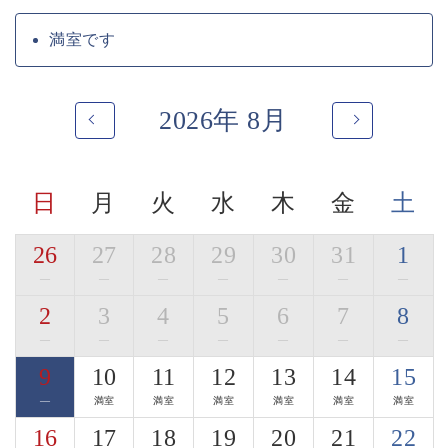
地場の旨味、和の旨味で寛ぎのお食事をお愉しみくださ
い。
満室です
季節ごとに変わる名物の土鍋ご飯や自家製の信州蕎麦も
ございます。
2026年 8月
・ご朝食「郷香（さとか）」
田舎を懐かしむような、身体に優しいお食事となってお
ります。
お粥、出汁巻きたまご、焼き魚…。
日
月
火
水
木
金
土
信州の郷の香りを感じていただけましたら幸いです。
■お食事処
26
27
28
29
30
31
1
寛ぎの時間をお過ごし頂く為に、完全個室の和室料亭を
—
—
—
—
—
—
—
ご用意しております。
2
3
4
5
6
7
8
車椅子の対応が可能な料亭もございます。
—
—
—
—
—
—
—
・「木曽漆器のお箸」使用体験
9
10
11
12
13
14
15
ご夕食時には、木曽平沢の老舗「荻村漆器店」の木曽漆
器のお箸をご用意。
—
満室
満室
満室
満室
満室
満室
3種からお好みの一膳を選び、料理とともに日本の手仕
16
17
18
19
20
21
22
事を体感いただけます。