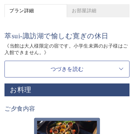
プラン詳細
お部屋詳細
萃sui-諏訪湖で愉しむ寛ぎの休日
《当館は大人様限定の宿です。小学生未満のお子様はご
入館できません。》
【寛ぎの諏訪の湯宿 萃sui-諏訪湖】を愉しむ基本プラ
ン。
つづきを読む
お客様に寛ぎの時間をお過ごし頂く為に、萃sui-諏訪湖
ならではの“特別”をご紹介させて頂きます。
お料理
◇基本プラン内容◇
■囲炉裏茶の間
ご夕食内容
囲炉裏を囲みながら、庭園を眺めながら・・
萃ならではの、集い語らう寛ぎの空間です。
チェックイン・チェックアウトはこちらで行います。
萃sui-諏訪湖のお食事は、旬
の美味しく安全な食材を信州