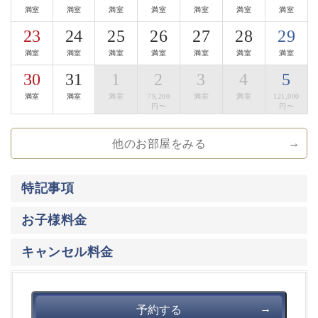
満室
満室
満室
満室
満室
満室
満室
■地酒Bar
23
24
25
26
27
28
29
夜８時以降は、囲炉裏茶の間が地酒Barになります。
満室
満室
満室
満室
満室
満室
満室
諏訪は、酒蔵が数多くある事でも有名な地。
30
31
1
2
3
4
5
諏訪エリア全ての酒蔵の地酒をお楽しみ頂けます。
おつまみは、地酒Barだけの信州サーモンの燻製、
満室
満室
満室
79,200
満室
満室
121,000
漬物、長門牧場のチーズの盛り合わせなどをご用意して
円〜
円〜
おります。
他のお部屋をみる
【萃sui-諏訪湖】のこだわりにご興味をお持ち頂けまし
たら幸いです。
特記事項
大切な方と集い、そして寛ぎの時間をお過ごし下さいま
せ。
お子様料金
キャンセル料金
予約する