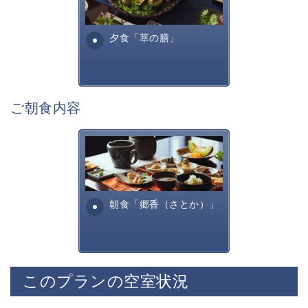
■展望露天風呂
諏訪らしい調理方法で提供す
諏訪湖を一望する展望露天風呂
る萃諏訪湖の料理全...
夕食「萃の膳」
神秘的な諏訪湖を眺めながら寛ぎの時間をお過ごしくだ
さい。
宿用意の肌露出の少ない湯浴みを着て混浴にてご入浴頂
けます。
ご朝食内容
■お食事「萃の膳」
旬の美味しく安全な食材を信州諏訪らしい調理方法で提
供いたします。
田舎を懐かしむような、そし
諏訪の地酒や味噌、醤油といった
て身体に優しいお食事内容と
自信を持って提供できる調味料を厳選して使用しており
なっております。お粥・出汁
ます。
巻きたまご、焼き魚・・...
朝食「郷香（さとか）」
※苦手なものやアレルギー食材については事前にお申し
付けくださいませ。
※当館のお食事は2泊目まで、朝夕ともに異なったお食
事メニューをお愉しみいただけます。
このプランの空室状況
・ご夕食「寛ぎの膳」
職人が手間暇かけたお食事になります。