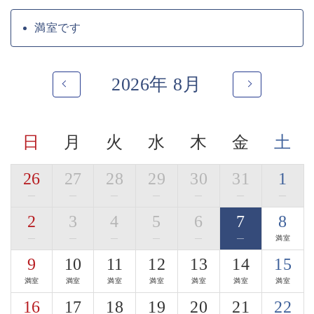
地場の旨味、和の旨味で寛ぎのお食事をお愉しみくださ
い。
満室です
季節ごとに変わる名物の土鍋ご飯や自家製の信州蕎麦も
ございます。
2026年 8月
・ご朝食「郷香（さとか）」
田舎を懐かしむような、身体に優しいお食事となってお
ります。
お粥、出汁巻きたまご、焼き魚…。
日
月
火
水
木
金
土
信州の郷の香りを感じていただけましたら幸いです。
■お食事処
26
27
28
29
30
31
1
寛ぎの時間をお過ごし頂く為に、完全個室の和室料亭を
—
—
—
—
—
—
—
ご用意しております。
2
3
4
5
6
7
8
車椅子の対応が可能な料亭もございます。
—
—
—
—
—
—
満室
・「木曽漆器のお箸」使用体験
9
10
11
12
13
14
15
ご夕食時には、木曽平沢の老舗「荻村漆器店」の木曽漆
器のお箸をご用意。
満室
満室
満室
満室
満室
満室
満室
3種からお好みの一膳を選び、料理とともに日本の手仕
16
17
18
19
20
21
22
事を体感いただけます。