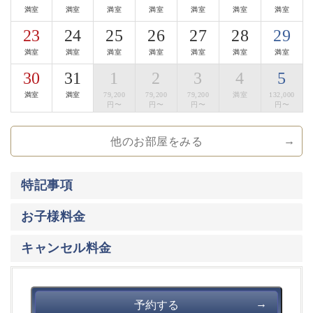
満室
満室
満室
満室
満室
満室
満室
■地酒Bar
23
24
25
26
27
28
29
夜８時以降は、囲炉裏茶の間が地酒Barになります。
満室
満室
満室
満室
満室
満室
満室
諏訪は、酒蔵が数多くある事でも有名な地。
30
31
1
2
3
4
5
諏訪エリア全ての酒蔵の地酒をお楽しみ頂けます。
おつまみは、地酒Barだけの信州サーモンの燻製、
満室
満室
79,200
79,200
79,200
満室
132,000
漬物、長門牧場のチーズの盛り合わせなどをご用意して
円〜
円〜
円〜
円〜
おります。
他のお部屋をみる
【萃sui-諏訪湖】のこだわりにご興味をお持ち頂けまし
たら幸いです。
特記事項
大切な方と集い、そして寛ぎの時間をお過ごし下さいま
せ。
お子様料金
キャンセル料金
予約する