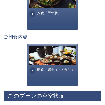
■展望露天風呂
諏訪らしい調理方法で提供す
諏訪湖を一望する展望露天風呂
る萃諏訪湖の料理全...
夕食「萃の膳」
神秘的な諏訪湖を眺めながら寛ぎの時間をお過ごしくだ
さい。
宿用意の肌露出の少ない湯浴みを着て混浴にてご入浴頂
けます。
ご朝食内容
■お食事「萃の膳」
旬の美味しく安全な食材を信州諏訪らしい調理方法で提
供いたします。
田舎を懐かしむような、そし
諏訪の地酒や味噌、醤油といった
て身体に優しいお食事内容と
自信を持って提供できる調味料を厳選して使用しており
なっております。お粥・出汁
ます。
巻きたまご、焼き魚・・...
朝食「郷香（さとか）」
※苦手なものやアレルギー食材については事前にお申し
付けくださいませ。
※当館のお食事は2泊目まで、朝夕ともに異なったお食
事メニューをお愉しみいただけます。
このプランの空室状況
・ご夕食「寛ぎの膳」
職人が手間暇かけたお食事になります。