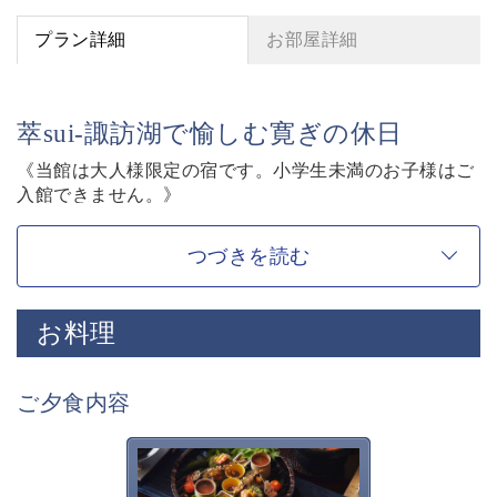
プラン詳細
お部屋詳細
萃sui-諏訪湖で愉しむ寛ぎの休日
《当館は大人様限定の宿です。小学生未満のお子様はご
入館できません。》
【寛ぎの諏訪の湯宿 萃sui-諏訪湖】を愉しむ基本プラ
ン。
つづきを読む
お客様に寛ぎの時間をお過ごし頂く為に、萃sui-諏訪湖
ならではの“特別”をご紹介させて頂きます。
お料理
◇基本プラン内容◇
■囲炉裏茶の間
ご夕食内容
囲炉裏を囲みながら、庭園を眺めながら・・
萃ならではの、集い語らう寛ぎの空間です。
チェックイン・チェックアウトはこちらで行います。
萃sui-諏訪湖のお食事は、旬
の美味しく安全な食材を信州