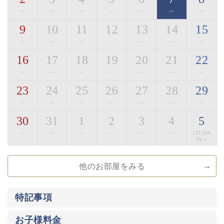
—
—
—
—
—
—
—
■お食事「萃の膳」
9
10
11
12
13
14
15
旬の美味しく安全な食材を信州諏訪らしい調理方法で提
供いたします。
—
—
—
—
—
—
—
諏訪の地酒や味噌、醤油といった
16
17
18
19
20
21
22
自信を持って提供できる調味料を厳選して使用しており
—
—
—
—
—
—
—
ます。
23
24
25
26
27
28
29
※苦手なものやアレルギー食材については事前にお申し
—
—
—
—
—
—
—
付けください。
30
31
1
2
3
4
5
※当館のお食事は2泊目まで、朝夕ともに異なったお食
事メニューをお愉しみいただけます。
—
—
—
—
—
—
132,000
円〜
・ご夕食「寛ぎの膳」
職人が手間暇かけたお食事になります。
他のお部屋をみる
地場の旨味、和の旨味で寛ぎのお食事をお愉しみくださ
い。
季節ごとに変わる名物の土鍋ご飯や自家製の信州蕎麦も
特記事項
ございます。
お子様料金