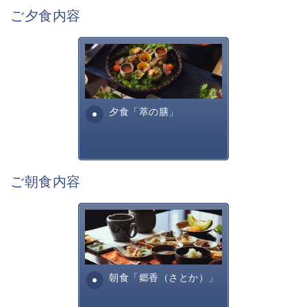
若手煙火師達の斬新なアイデアや独創的な技術を詰め込
ご夕食内容
んだ花火の他に、
毎回スペシャル花火も打ち上げられ、この時季だからこ
その特別な体験を味わえます。
萃sui-諏訪湖のお食事は、旬
の美味しく安全な食材を信州
サマーナイト花火よりも豪華で、8月15日の花火大会よ
諏訪らしい調理方法で提供す
りも混雑を避けられる新作花火。
る萃諏訪湖の料理全...
夕食「萃の膳」
萃ならではの空間で、秋の夜長を愉しむ花火鑑賞もご体
感ください。
【全国新作花火チャレンジカップ2026】
期間：下記5日間 (各日 約20分間)
ご朝食内容
・9月5日(土) 20:30〜
・9月12日(土) 20:30〜
田舎を懐かしむような、そし
・9月19日(土) 18:30〜
て身体に優しいお食事内容と
・9月26日(土) 18:30〜
なっております。お粥・出汁
・10月31日(土) 17:30〜
巻きたまご、焼き魚・・...
朝食「郷香（さとか）」
※打ち上げ時間は、お日にちによって異なりますので、