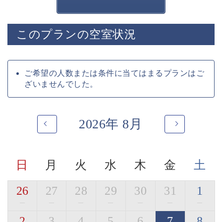
ご注意ください。
※花火は天候により中止となる場合がございますので、
予めご了承ください。
このプランの空室状況
◇プラン内容◇
■プラン特典
・諏訪湖から打ち上がる花火を展望露天風呂や露天風呂
ご希望の人数または条件に当てはまるプランはご
付き客室で鑑賞
ざいませんでした。
・食後に花火鑑賞を楽しめる時間帯でのご夕食のご用意
■囲炉裏茶の間
2026年 8月
囲炉裏を囲み、庭園を眺めながら・・
萃ならではの、集い語らう寛ぎの空間です。
チェックイン・チェックアウトはこちらで行います。
日
月
火
水
木
金
土
■展望露天風呂
諏訪湖を一望する展望露天風呂
神秘的な諏訪湖を眺めながら寛ぎの時間をお過ごしくだ
26
27
28
29
30
31
1
さい。
—
—
—
—
—
—
—
宿用意の肌露出の少ない湯浴みを着て混浴にてご入浴い
2
3
4
5
6
7
8
ただけます。