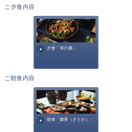
若手煙火師達の斬新なアイデアや独創的な技術を詰め込
ご夕食内容
んだ花火の他に、
毎回スペシャル花火も打ち上げられ、この時季だからこ
その特別な体験を味わえます。
萃sui-諏訪湖のお食事は、旬
の美味しく安全な食材を信州
サマーナイト花火よりも豪華で、8月15日の花火大会よ
諏訪らしい調理方法で提供す
りも混雑を避けられる新作花火。
る萃諏訪湖の料理全...
夕食「萃の膳」
萃ならではの空間で、秋の夜長を愉しむ花火鑑賞もご体
感ください。
【全国新作花火チャレンジカップ2026】
期間：下記5日間 (各日 約20分間)
ご朝食内容
・9月5日(土) 20:30〜
・9月12日(土) 20:30〜
田舎を懐かしむような、そし
・9月19日(土) 18:30〜
て身体に優しいお食事内容と
・9月26日(土) 18:30〜
なっております。お粥・出汁
・10月31日(土) 17:30〜
巻きたまご、焼き魚・・...
朝食「郷香（さとか）」
※打ち上げ時間は、お日にちによって異なりますので、