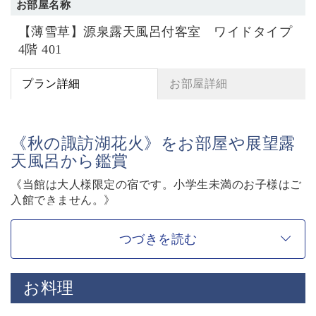
お部屋名称
【薄雪草】源泉露天風呂付客室 ワイドタイプ
4階 401
プラン詳細
お部屋詳細
《秋の諏訪湖花火》をお部屋や展望露
天風呂から鑑賞
《当館は大人様限定の宿です。小学生未満のお子様はご
入館できません。》
秋の休日の5日間に打ち上がる、諏訪湖の新作花火。
つづきを読む
当館では、昨年12月にリニューアルした客室露天風呂
や、展望露天風呂からも静かにご覧いただけます。
お料理
今年も全国屈指の煙火師たちが、5日間に渡りトーナメ
ント方式で競い合う最先端のオータム花火。