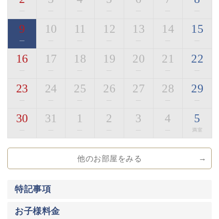
—
—
—
—
—
—
—
■お食事「萃の膳」
9
10
11
12
13
14
15
旬の美味しく安全な食材を信州諏訪らしい調理方法で提
供いたします。
—
—
—
—
—
—
—
諏訪の地酒や味噌、醤油といった
16
17
18
19
20
21
22
自信を持って提供できる調味料を厳選して使用しており
—
—
—
—
—
—
—
ます。
23
24
25
26
27
28
29
※苦手なものやアレルギー食材については事前にお申し
—
—
—
—
—
—
—
付けください。
30
31
1
2
3
4
5
※当館のお食事は2泊目まで、朝夕ともに異なったお食
事メニューをお愉しみいただけます。
—
—
—
—
—
—
満室
・ご夕食「寛ぎの膳」
他のお部屋をみる
職人が手間暇かけたお食事になります。
地場の旨味、和の旨味で寛ぎのお食事をお愉しみくださ
い。
特記事項
季節ごとに変わる名物の土鍋ご飯や自家製の信州蕎麦も
ございます。
お子様料金