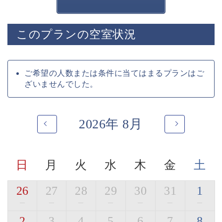
ご注意ください。
※花火は天候により中止となる場合がございますので、
予めご了承ください。
このプランの空室状況
◇プラン内容◇
■プラン特典
・諏訪湖から打ち上がる花火を展望露天風呂や露天風呂
ご希望の人数または条件に当てはまるプランはご
付き客室で鑑賞
ざいませんでした。
・食後に花火鑑賞を楽しめる時間帯でのご夕食のご用意
■囲炉裏茶の間
2026年 8月
囲炉裏を囲み、庭園を眺めながら・・
萃ならではの、集い語らう寛ぎの空間です。
チェックイン・チェックアウトはこちらで行います。
日
月
火
水
木
金
土
■展望露天風呂
諏訪湖を一望する展望露天風呂
神秘的な諏訪湖を眺めながら寛ぎの時間をお過ごしくだ
26
27
28
29
30
31
1
さい。
—
—
—
—
—
—
—
宿用意の肌露出の少ない湯浴みを着て混浴にてご入浴い
2
3
4
5
6
7
8
ただけます。