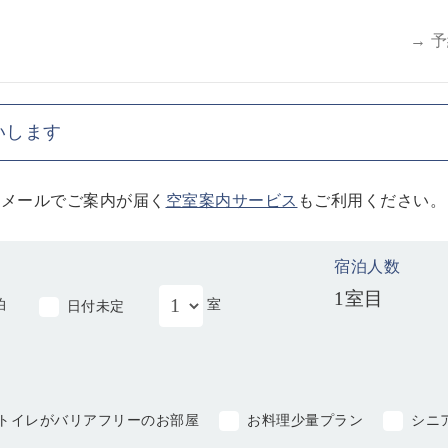
→ 
いします
らメールでご案内が届く
空室案内サービス
もご利用ください。
宿泊人数
1室目
泊
室
日付未定
トイレがバリアフリーのお部屋
お料理少量プラン
シニ