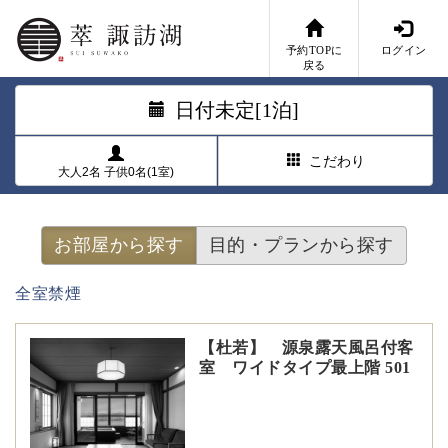
予約TOPに
ログイン
戻る
日付未定[1泊]
こだわり
大人2名 子供0名(1室)
お部屋から探す
目的・プランから探す
全室禁煙
【杜若】 源泉露天風呂付客
室 ワイドタイプ最上階 501