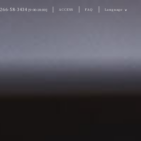
266-58-3434
ACCESS
FAQ
Language
[9:00-18:00]