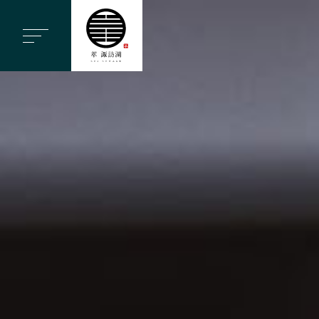
ヘ
ッ
ダ
ー
メ
ニ
ュ
ー
を
ス
キ
ッ
プ
す
る