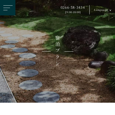
ヘ
0266-58-3434
Language
ッ
[9:00-18:00]
ダ
ー
メ
宿泊プラン
ニ
ュ
ー
を
ス
キ
ッ
プ
す
る