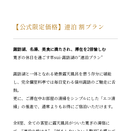
【公式限定価格】連泊 割プラン
諏訪湖、名湯、美食に満たされ、滞在を2倍愉しむ
寛ぎの休日を過ごす萃sui-諏訪湖の“連泊プラン”
諏訪湖と一体となれる絶景露天風呂を思う存分に堪能
し、完全個室料亭では毎日変わる信州諏訪のご馳走に舌
鼓。
更に、ご滞在中お部屋の清掃をシンプルにした「エコ清
掃」の推進で、通常よりもお得にご宿泊いただけます。
全8室、全ての客室に露天風呂がついた寛ぎの湯宿に
て、“連泊の静けさ”、“何もしないという贅沢”を感じて