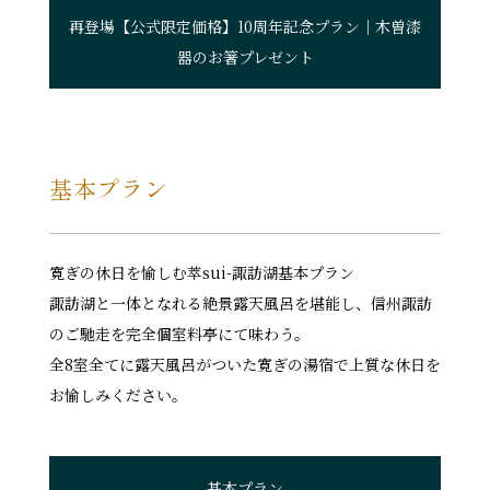
再登場【公式限定価格】10周年記念プラン｜木曽漆
器のお箸プレゼント
基本プラン
寛ぎの休日を愉しむ萃sui-諏訪湖基本プラン
諏訪湖と一体となれる絶景露天風呂を堪能し、信州諏訪
のご馳走を完全個室料亭にて味わう。
全8室全てに露天風呂がついた寛ぎの湯宿で上質な休日を
お愉しみください。
基本プラン