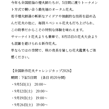
今年も全国屈指の煙火師たちが、5日間に渡りトーナメン
ト方式で競い合う最先端のオータム花火。
若手煙火師達の斬新なアイデアや独創的な技術を詰め込
んだ花火の他に、毎回スペシャル花火も打ち上げられ、
この時季だからこその特別な体験を味わえます。
サマーナイト花火よりも豪華で、8月15日の花火大会より
も混雑を避けられる新作花火。
萃ならではの空間で、秋の夜長を愉しむ花火鑑賞もご体
感ください。
【全国新作花火チャレンジカップ2026】
期間：下記5日間 (各日 約20分間)
・9月5日(土) 20:00〜
・9月12日(土) 20:00〜
・9月19日(土) 19:00〜
・9月26日(土) 19:00〜