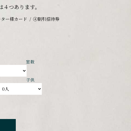
は４つあります。
ーター様カード
④割引招待券
室数
子供