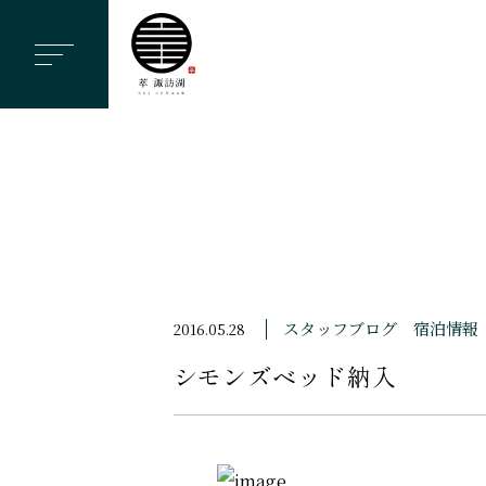
ヘ
ッ
ダ
ー
メ
ニ
ュ
ー
を
ス
スタッフブログ
宿泊情報
2016.05.28
キ
シモンズベッド納入
ッ
プ
す
る