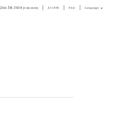
266-58-3434
ACCESS
FAQ
Language
[9:00-18:00]