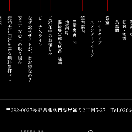
順
諏訪大社四社を巡る
安全・安心への取り組み
なぜ公式サイトが一番お得なの？
ビーナスライン
ご滞在中のお愉しみ
館内案内
客室
混浴展望露天風呂・綿雫
地酒Bar
囲炉裏茶の間
スタンダードタイプ
ワイドタイプ
食空間
朝食・郷香
寛ぎ
無料参拝バス
湖
〒392-0027長野県諏訪市
湖岸通り2丁目5-27
Tel.0266