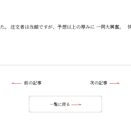
。 注文者は当館ですが、予想以上の厚みに 一同大興奮。 快
前
前の記事
次の記事
後
の
一覧に戻る
記
事