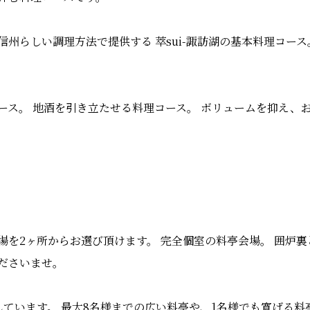
信州らしい調理方法で提供する 萃sui-諏訪湖の基本料理コー
ース。 地酒を引き立たせる料理コース。 ボリュームを抑え、
場を2ヶ所からお選び頂けます。 完全個室の料亭会場。 囲炉
ださいませ。
しています。 最大8名様までの広い料亭や、1名様でも寛げる料