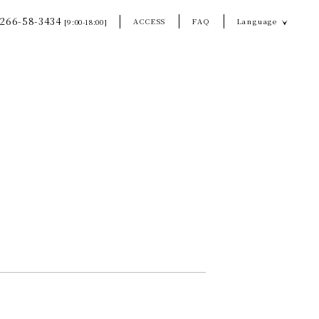
266-58-3434
ACCESS
FAQ
Language
[9:00-18:00]