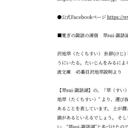
●公式Facebookページ
https://
■寛ぎの諏訪の湯宿 萃sui-諏訪
沢地萃（たくちすい） 卦辞(けじ
うにいたる。たいじんをみるによ
波文庫 45番目沢地萃説明より
【萃sui-諏訪湖】の、「萃（す
地萃（たくちすい）” より、選び
あることを表しています。 土が潤
鎖があるといえるでしょう。 そし
い、“萃sui-諏訪湖”と名づけたの