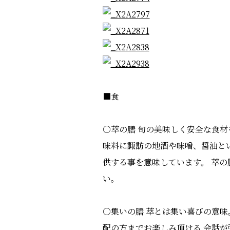
■食
○萃の膳 旬の美味しく安全な食
味料に諏訪の地酒や味噌、醤油と
供する事を意味しています。 萃
い。
○集いの膳 萃とは集い喜びの意味
配の方までお楽しみ頂ける 会話が