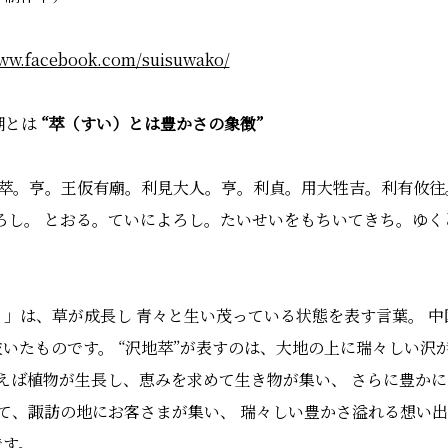
www.facebook.com/suisuwako/
湖とは
“萃（すい）とは豊かさの象徴”
) 萃。亨。王仮有廟。利見大人。亨。利貞。用大牲吉。利有攸往
ろし。 とおる。ていによろし。たいせいをもちいてきち。ゆく
い）」は、草が成長し 青々と生い茂っている状態を表す言葉。 中
抜いたものです。 “沢地萃”が表すのは、大地の上に瑞々しい沢
えば植物が生長し、恵みを求めて生き物が集い、 さらに豊かに
て、諏訪の地にお客さまが集い、 瑞々しい豊かさ溢れる想い出
です。