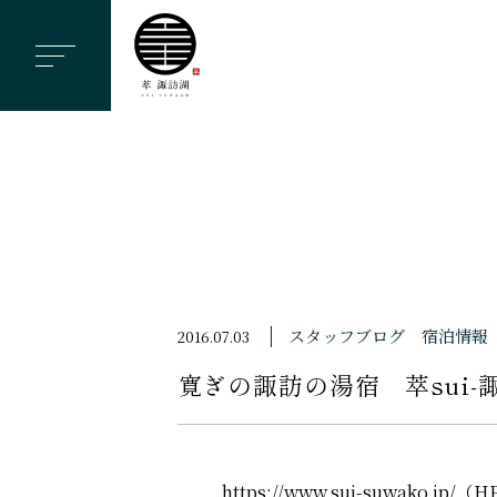
ヘ
ッ
ダ
ー
メ
ニ
ュ
ー
を
ス
スタッフブログ
宿泊情報
2016.07.03
キ
寛ぎの諏訪の湯宿 萃sui-
ッ
プ
す
る
https://www.sui-suwako.jp