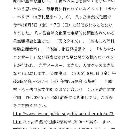
原村の星空を通して、 宇宙への関心を深めてもらいたい
という思いから、 毎年夏に行われているイベント 「サマ
ーホリデーin原村星まつり」が、 八ヶ岳自然文化園で
今年は8月5日（金）～7日（日）に開催されることにな
りました。 八ヶ岳自然文化園で定期的に開催されている
星空観望会と違って、 「天文クイズ」、「おもしろ理科
実験公開教室」、「体験！化石発掘講座」、 「さわやか
コンサート」など昼夜にかけて星に関する様々なイベン
トが行われ、 光学メーカー、販売店、天文グッズ販売店
なども出展します。 ☆開催日 ：2016年8月5日（金）午
後5時開会～8月7日（日）午前9時閉会 ☆場所 ：原
村・八ヶ岳自然文化園 ☆お問い合わせ ：八ヶ岳自然文
化園 TEL 0266-74-2681 詳細につきましては、こちら
をご参照ください。
http://www.lcv.ne.jp/~kasugahi/kakoibennto/at23.
htm
八ヶ岳自然文化園は標高が1,300ｍと高く、 また、