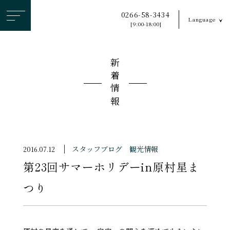
ヘ
0266-58-3434
Language
ッ
[9:00-18:00]
ダ
ー
新着情報
メ
ニ
ュ
ー
を
ス
スタッフブログ
観光情報
2016.07.12
キ
第23回サマーホリデーin原村星ま
ッ
プ
つり
す
る