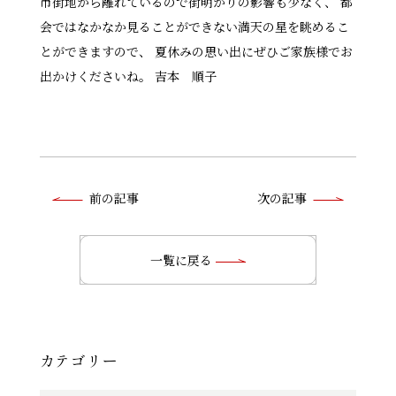
市街地から離れているので街明かりの影響も少なく、 都
会ではなかなか見ることができない満天の星を眺めるこ
とができますので、 夏休みの思い出にぜひご家族様でお
出かけくださいね。 吉本 順子
前
前の記事
次の記事
後
の
一覧に戻る
記
事
へ
カテゴリー
の