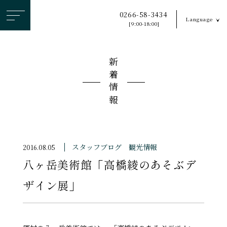
ヘ
0266-58-3434
Language
ッ
[9:00-18:00]
ダ
ー
新着情報
メ
ニ
ュ
ー
を
ス
スタッフブログ
観光情報
2016.08.05
キ
八ヶ岳美術館「高橋綾のあそぶデ
ッ
プ
ザイン展」
す
る