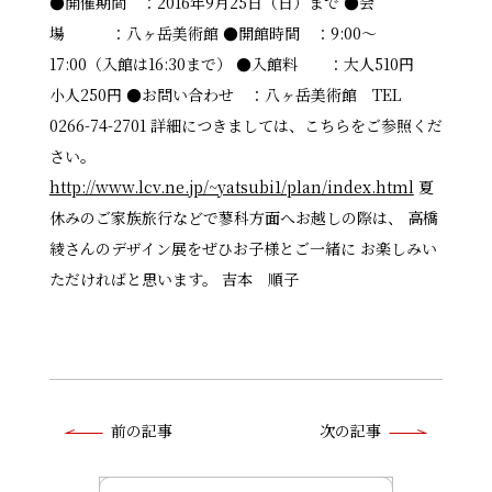
●開催期間 ：2016年9月25日（日）まで ●会
場 ：八ヶ岳美術館 ●開館時間 ：9:00～
17:00（入館は16:30まで） ●入館料 ：大人510円
小人250円 ●お問い合わせ ：八ヶ岳美術館 TEL
0266-74-2701 詳細につきましては、こちらをご参照くだ
さい。
http://www.lcv.ne.jp/~yatsubi1/plan/index.html
夏
休みのご家族旅行などで蓼科方面へお越しの際は、 高橋
綾さんのデザイン展をぜひお子様とご一緒に お楽しみい
ただければと思います。 吉本 順子
前
前の記事
次の記事
後