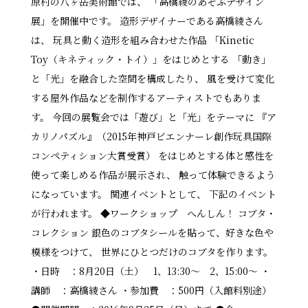
原村の八ヶ岳美術館では、 「高橋綾のあそぶデザイン
展」を開催中です。 造形デザイナーである高橋綾さん
は、 玩具と動く造形を組み合わせた作品 「Kinetic
Toy（キネティック・トイ）」をはじめとする 「動き」
と「光」を融合した空間を構成したり、 風を受けて変化
する屋外作品などを制作するアーティストでもありま
す。 今回の展覧会では「遊び」と「光」をテーマに 『ア
カリノパズル』（2015年神戸ビエンナーレ創作玩具国際
コンペティション大賞受賞） をはじめとする体と感性を
使って楽しめる作品が展示され、 触って体験できるよう
になっています。 関連イベントとして、 下記のイベント
が行われます。 ◆ワークショップ へんしん！ コブタ・
コレクション 銀色のコブタシールを貼って、好きな色や
模様をつけて、 世界にひとつだけのコブタを作ります。
・日時 ：8月20日（土） 1、13:30～ 2、15:00～ ・
講師 ：高橋綾さん ・参加費 ：500円（入館料別途）