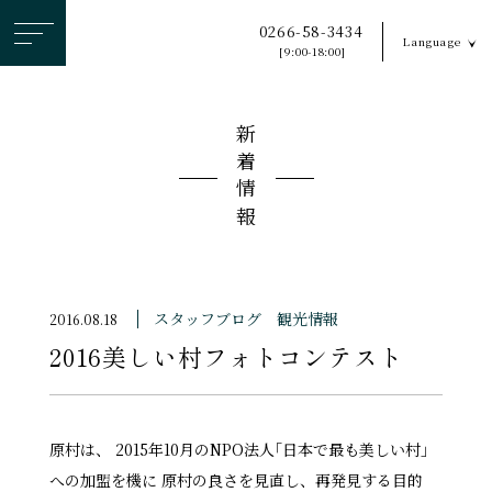
ヘ
0266-58-3434
Language
ッ
[9:00-18:00]
ダ
ー
新着情報
メ
ニ
ュ
ー
を
ス
スタッフブログ
観光情報
2016.08.18
キ
2016美しい村フォトコンテスト
ッ
プ
す
る
原村は、 2015年10月のNPO法人｢日本で最も美しい村｣
への加盟を機に 原村の良さを見直し、再発見する目的