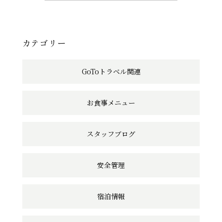
記
事
へ
カテゴリー
の
GoToトラベル関連
リ
ン
お食事メニュー
ク
スタッフブログ
安全管理
宿泊情報