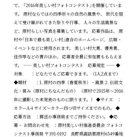
で、 ｢2016年美しい村フォトコンテスト｣を開催していま
す。 原村ならではの四季折々の自然の風景や、 世代を超
えて受け継がれてきた祭りや行事、 人々の生活風景な
ど、原村らしい写真を募集しています。 応募作品は、 原
村や｢日本で最も美しい村｣連合のホームページ、 広報・
イベントなどに使用されます。 美しい村大賞、優秀賞、
佳作等などの賞のほか、 応募者全員に参加賞ももらえま
す。 ――――― 美しい村フォトコンテスト 応募規定 ――――― ◆
対象 ：どなたでもご応募できます。（1人2点まで）
◆題材 ：1. 原村の四季（春夏秋冬）・風景 2. 伝統文
化・営み（原村にちなんだもの） （原村で2015年～2016
年に撮影した未発表のものに限ります。） ◆サイズ ：
カラーA４サイズ～カラー四つ切サイズまでのもの。 ◆
応募方法 ：郵送か事務局までご持参ください。 ◆応
募・ お問合わせ先 ：原村美しい村推進委員会 フォトコ
ンテスト事務局 〒391-0192 長野県諏訪郡原村6549番地