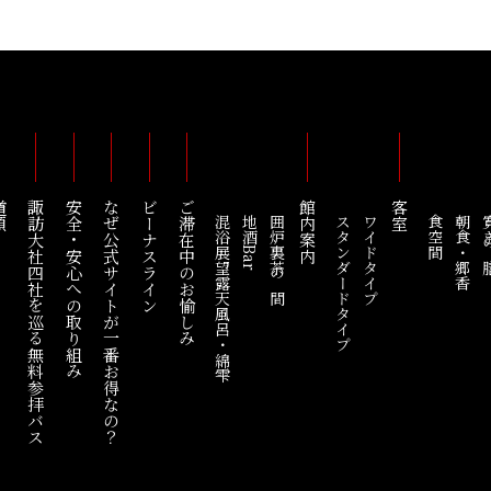
順
諏訪大社四社を巡る
安全・安心への取り組み
なぜ公式サイトが一番お得なの？
ビーナスライン
ご滞在中のお愉しみ
館内案内
客室
混浴展望露天風呂・綿雫
地酒Bar
囲炉裏茶の間
スタンダードタイプ
ワイドタイプ
食空間
朝食・郷香
寛ぎ
無料参拝バス