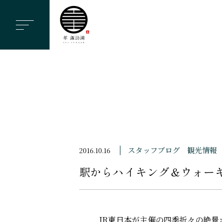
ヘ
ッ
ダ
ー
メ
ニ
ュ
ー
を
ス
スタッフブログ
観光情報
2016.10.16
キ
駅からハイキング＆ウォー
ッ
プ
す
る
JR東日本が主催の四季折々の絶景ポ