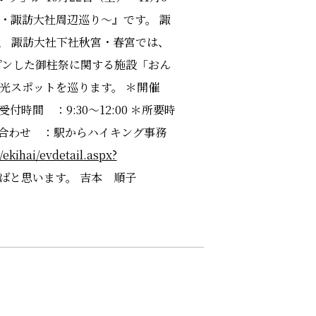
・諏訪大社周辺巡り～』です。 諏
、 諏訪大社下社秋宮・春宮では、
プンした御柱祭に関する施設「おん
光スポットを巡ります。 ＊開催
時間 ：9:30～12:00 ＊所要時
い合わせ ：駅からハイキング事務
/ekihai/evdetail.aspx?
ばと思います。 吉本 順子