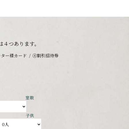
は４つあります。
ーター様カード
④割引招待券
室数
子供