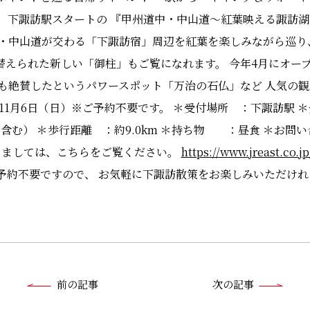
、下諏訪駅スタートの 『甲州道中・中山道～紅葉映える諏訪湖
中・中山道が交わる「下諏訪宿」周辺を紅葉を楽しみながら巡り
替えられた新しい「御柱」もご覧になれます。 今年4月にオー
も絶賛したというパワースポット「万治の石仏」など 人気の観
11月6日（日）※ご予約不要です。 ＊受付場所 ：下諏訪駅 ＊受付
含む） ＊歩行距離 ：約9.0km ＊持ち物 ：昼食 ＊お問
詳細につきましては、こちらをご覧ください。
https://www.jreast.co.jp
予約不要ですので、 お気軽に下諏訪散策をお楽しみいただけれ
前
前の記事
次の記事
後