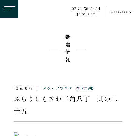
ヘ
0266-58-3434
Language
ッ
[9:00-18:00]
ダ
ー
新着情報
メ
ニ
ュ
ー
を
ス
スタッフブログ
観光情報
2016.10.27
キ
ぶらりしもすわ三角八丁 其の二
ッ
プ
十五
す
る