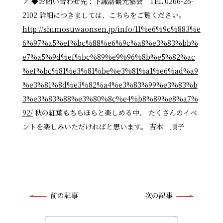
ア ◆お問い合わせ先：下諏訪観光協会 TEL 0266-26-
2102 詳細につきましては、こちらをご覧ください。
http://shimosuwaonsen.jp/info/11%e6%9c%883%e
6%97%a5%ef%bc%88%e6%9c%a8%e3%83%bb%
e7%a5%9d%ef%bc%89%e9%96%8b%e5%82%ac
%ef%bc%81%e3%81%be%e3%81%a1%e6%ad%a9
%e3%81%8d%e3%82%a4%e3%83%99%e3%83%b
3%e3%83%88%e3%80%8c%e4%b8%89%e8%a7%
92/
秋の紅葉もちらほらと楽しめる中、 たくさんのイベ
ントを楽しみいただければと思います。 吉本 順子
前
前の記事
次の記事
後