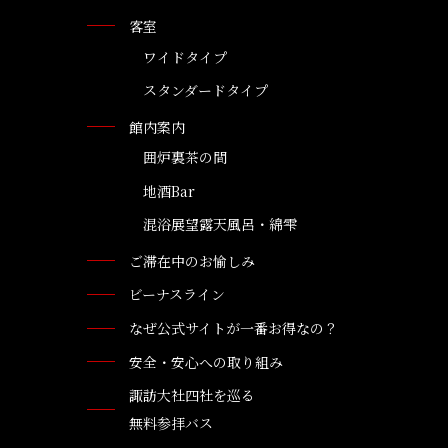
客室
ワイドタイプ
スタンダードタイプ
館内案内
囲炉裏茶の間
地酒Bar
混浴展望露天風呂・綿雫
ご滞在中のお愉しみ
ビーナスライン
なぜ公式サイトが一番お得なの？
安全・安心への取り組み
諏訪大社四社を巡る
無料参拝バス