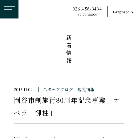
ヘ
0266-58-3434
Language
ッ
[9:00-18:00]
ダ
ー
新着情報
メ
ニ
ュ
ー
を
ス
スタッフブログ
観光情報
2016.11.09
キ
岡谷市制施行80周年記念事業 オ
ッ
プ
ペラ「御柱」
す
る