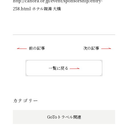
http://canora.or.jp/event/sponsorship/entry-
258.html ホテル親湯 大橋
前
前の記事
次の記事
後
の
一覧に戻る
記
事
へ
カテゴリー
の
GoToトラベル関連
リ