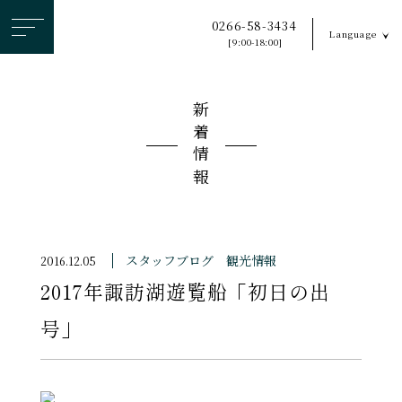
ヘ
0266-58-3434
Language
ッ
[9:00-18:00]
ダ
ー
新着情報
メ
ニ
ュ
ー
を
ス
スタッフブログ
観光情報
2016.12.05
キ
2017年諏訪湖遊覧船「初日の出
ッ
プ
号」
す
る