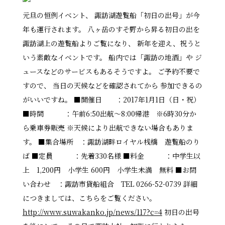
元旦の恒例イベント、 諏訪湖遊覧船「初日の出号」が今
年も運行されます。 八ヶ岳のすそ野から昇る初日の出を
諏訪湖上の遊覧船よりご覧になり、 新年を迎え、祝うと
いう素敵なイベントです。 船内では「諏訪の地酒」や ジ
ュースなどのサービスもあるそうですよ。 ご予約不要で
すので、 当日の天候などを確認されてから 参加できるの
がいいですね。 ■開催日 ：2017年1月1日（日・祝）
■時間 ：午前6:50出航～8:00帰港 ※6時30分か
ら乗車券販売 ※天候により出航できない場合もありま
す。 ■集合場所 ：諏訪湖畔ロイヤル桟橋 遊覧船のり
ば ■定員 ：先着330名様 ■料金 ：中学生以
上 1,200円 小学生 600円 小学生未満 無料 ■お問
い合わせ ：諏訪市貸船組合 TEL 0266-52-0739 詳細
につきましては、こちらをご覧ください。
http://www.suwakanko.jp/news/117?c=4
初日の出号