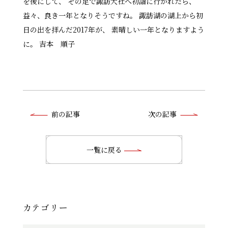
を後にして、 その足で諏訪大社へ初詣に行かれたら、
益々、良き一年となりそうですね。 諏訪湖の湖上から初
日の出を拝んだ2017年が、 素晴しい一年となりますよう
に。 吉本 順子
前
前の記事
次の記事
後
の
一覧に戻る
記
事
へ
カテゴリー
の