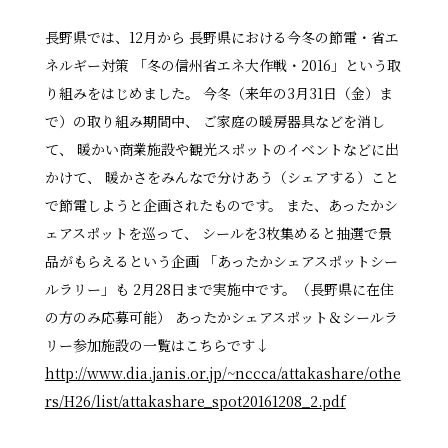
長野県では、12月から 長野県における今冬の節電・省エ
ネルギー対策 「冬の信州省エネ大作戦・2016」という取
り組みをはじめました。 今冬（来年の3月31日（金）ま
で）の取り組み期間中、 ご家庭の暖房器具などを消し
て、 暖かい商業施設や観光スポットのイベントなどに出
かけて、 暖かさをみんなで分けあう（シェアする）こと
で節電しようと企画されたものです。 また、あったかシ
ェアスポットを巡って、 シールを3枚集めると抽選で景
品がもらえるという企画 「あったかシェアスポットシー
ルラリー」も 2月28日まで実施中です。（長野県に在住
の方のみ応募可能） あったかシェアスポット＆シールラ
リー参加施設の一覧はこちらです↓
http://www.dia.janis.or.jp/~nccca/attakashare/othe
rs/H26/list/attakashare_spot20161208_2.pdf