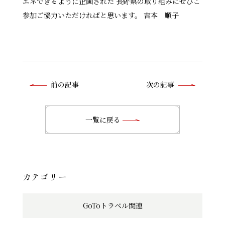
エネできるように企画された 長野県の取り組みにぜひご
参加ご協力いただければと思います。 吉本 順子
前
前の記事
次の記事
後
の
一覧に戻る
記
事
へ
カテゴリー
の
GoToトラベル関連
リ