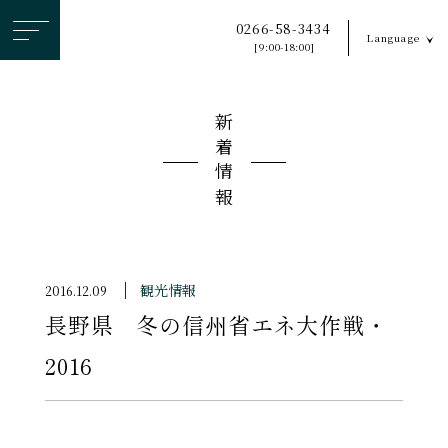
ヘ
0266-58-3434
Language
ッ
[9:00-18:00]
ダ
ー
新着情報
メ
ニ
ュ
ー
を
ス
観光情報
2016.12.09
キ
長野県 冬の信州省エネ大作戦・
ッ
プ
2016
す
る