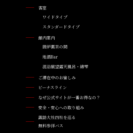
客室
ワイドタイプ
スタンダードタイプ
館内案内
囲炉裏茶の間
地酒Bar
混浴展望露天風呂・綿雫
ご滞在中のお愉しみ
ビーナスライン
なぜ公式サイトが一番お得なの？
安全・安心への取り組み
諏訪大社四社を巡る
無料参拝バス