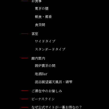
お食事
寛ぎの膳
朝食・郷香
食空間
客室
ワイドタイプ
スタンダードタイプ
館内案内
囲炉裏茶の間
地酒Bar
混浴展望露天風呂・綿雫
ご滞在中のお愉しみ
ビーナスライン
なぜ公式サイトが一番お得なの？