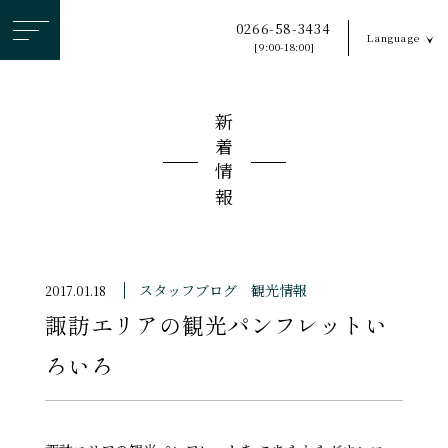
ヘ
0266-58-3434
Language
ッ
[9:00-18:00]
ダ
ー
新着情報
メ
ニ
ュ
ー
を
ス
スタッフブログ
観光情報
2017.01.18
キ
諏訪エリアの観光パンフレットい
ッ
プ
ろいろ
す
る