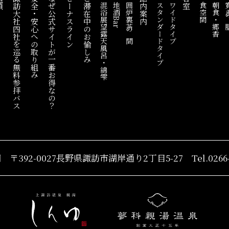
順
諏訪大社四社を巡る
安全・安心への取り組み
なぜ公式サイトが一番お得なの？
ビーナスライン
ご滞在中のお愉しみ
館内案内
客室
混浴展望露天風呂・綿雫
地酒Bar
囲炉裏茶の間
スタンダードタイプ
ワイドタイプ
食空間
朝食・郷香
寛ぎ
無料参拝バス
湖
〒392-0027長野県諏訪市
湖岸通り2丁目5-27
Tel.0266