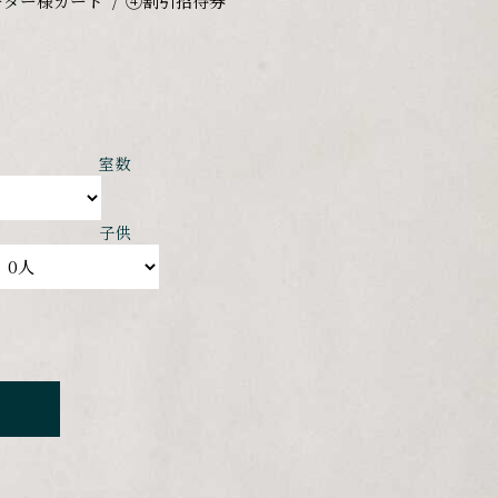
ーター様カード
④割引招待券
室数
子供