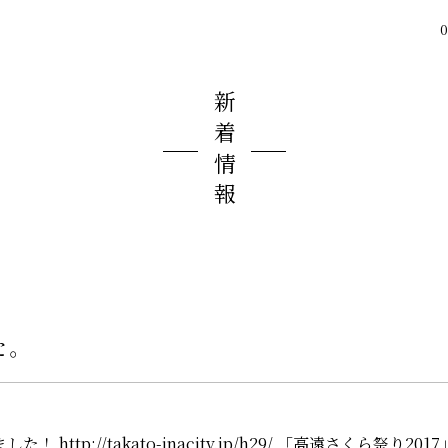
0
新着情報
た。
ました！
http://takato-inacity.jp/h29/
「高遠さくら祭り201