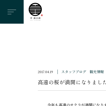
ヘ
ッ
ダ
ー
メ
ニ
ュ
ー
を
ス
スタッフブログ
観光情報
2017.04.19
キ
高遠の桜が満開になりまし
ッ
プ
す
る
今年も高遠のサクラが満開になり