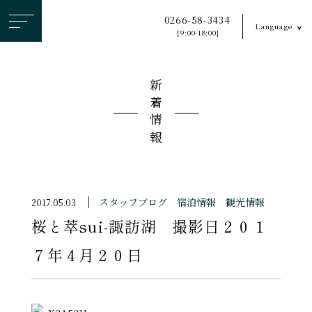
ヘ
0266-58-3434
Language
ッ
[9:00-18:00]
ダ
ー
新着情報
メ
ニ
ュ
ー
を
ス
スタッフブログ
宿泊情報
観光情報
2017.05.03
キ
桜と萃sui-諏訪湖 撮影日２０１
ッ
プ
７年４月２０日
す
る