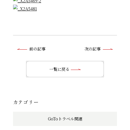
前
前の記事
次の記事
後
の
一覧に戻る
記
事
へ
カテゴリー
の
GoToトラベル関連
リ