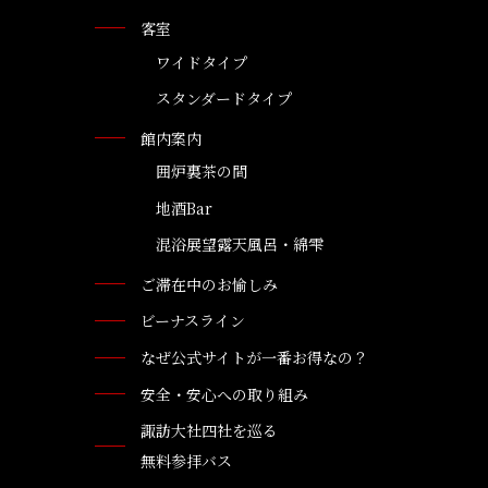
客室
ワイドタイプ
スタンダードタイプ
館内案内
囲炉裏茶の間
地酒Bar
混浴展望露天風呂・綿雫
ご滞在中のお愉しみ
ビーナスライン
なぜ公式サイトが一番お得なの？
安全・安心への取り組み
諏訪大社四社を巡る
無料参拝バス