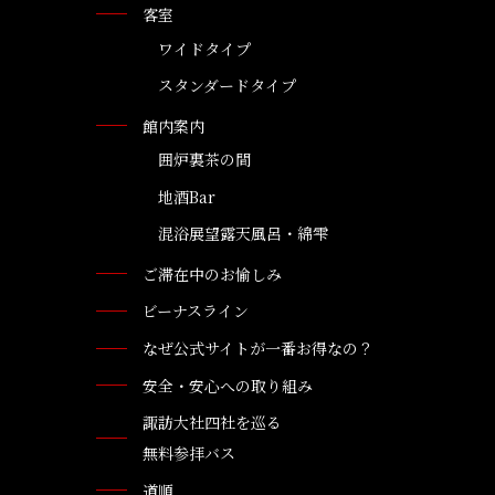
客室
ワイドタイプ
スタンダードタイプ
館内案内
囲炉裏茶の間
地酒Bar
混浴展望露天風呂・綿雫
ご滞在中のお愉しみ
ビーナスライン
なぜ公式サイトが一番お得なの？
安全・安心への取り組み
諏訪大社四社を巡る
無料参拝バス
道順