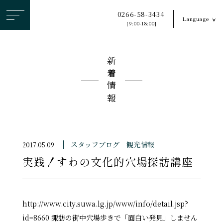
ヘ
0266-58-3434
Language
ッ
[9:00-18:00]
ダ
ー
新着情報
メ
ニ
ュ
ー
を
ス
スタッフブログ
観光情報
2017.05.09
キ
実践！すわの文化的穴場探訪講座
ッ
プ
す
る
http://www.city.suwa.lg.jp/www/info/detail.jsp?
id=8660 諏訪の街中穴場歩きで「面白い発見」しません