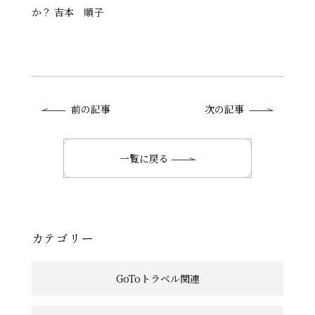
か？ 吉本 順子
前
前の記事
次の記事
後
の
一覧に戻る
記
事
へ
カテゴリー
の
GoToトラベル関連
リ