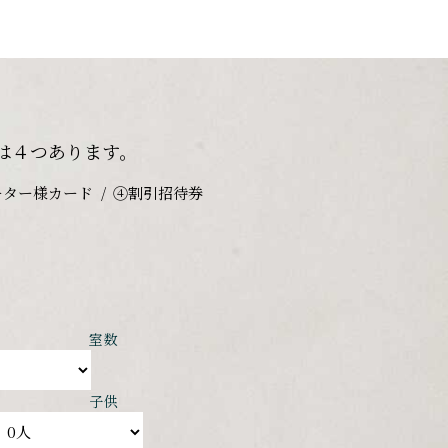
は４つあります。
ーター様カード
④割引招待券
室数
子供