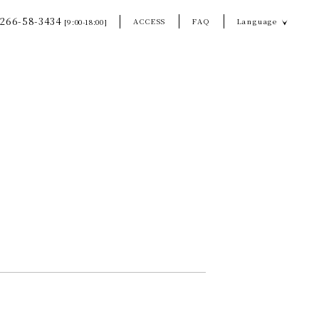
266-58-3434
ACCESS
FAQ
Language
[9:00-18:00]