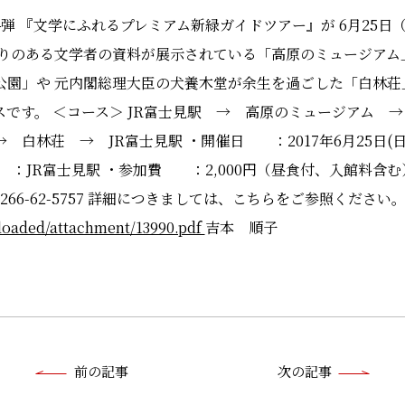
弾 『文学にふれるプレミアム新緑ガイドツアー』が 6月25日（
かりのある文学者の資料が展示されている「高原のミュージアム
公園」や 元内閣総理大臣の犬養木堂が余生を過ごした「白林荘
です。 ＜コース＞ JR富士見駅 → 高原のミュージアム →
白林荘 → JR富士見駅 ・開催日 ：2017年6月25日(日) 
合場所 ：JR富士見駅 ・参加費 ：2,000円（昼食付、入館料含
66-62-5757 詳細につきましては、こちらをご参照ください
ploaded/attachment/13990.pdf
吉本 順子
前
前の記事
次の記事
後