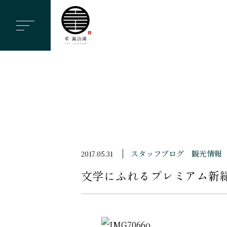
ヘ
ッ
ダ
ー
メ
ニ
ュ
ー
を
ス
スタッフブログ
観光情報
2017.05.31
キ
文学にふれるプレミアム新
ッ
プ
す
る