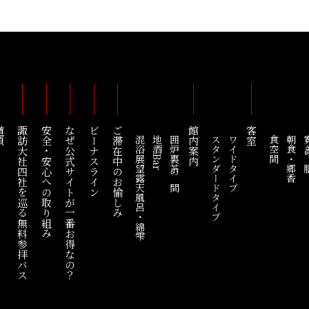
順
諏訪大社四社を巡る
安全・安心への取り組み
なぜ公式サイトが一番お得なの？
ビーナスライン
ご滞在中のお愉しみ
館内案内
客室
混浴展望露天風呂・綿雫
地酒Bar
囲炉裏茶の間
スタンダードタイプ
ワイドタイプ
食空間
朝食・郷香
寛ぎ
無料参拝バス