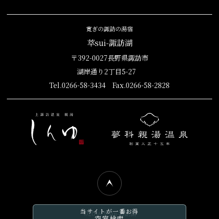
寛ぎの諏訪の湯宿
萃sui-諏訪湖
〒392-0027長野県諏訪市
湖岸通り2丁目5-27
Tel.0266-58-3434 Fax.0266-58-2828
当サイトが一番お得
©2016 萃sui-諏訪湖
空室検索