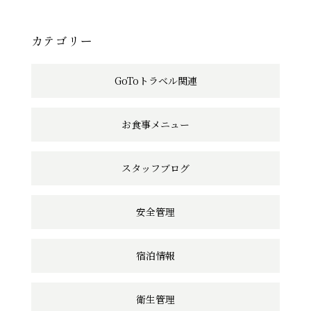
事
へ
カテゴリー
の
GoToトラベル関連
リ
ン
お食事メニュー
ク
スタッフブログ
安全管理
宿泊情報
衛生管理