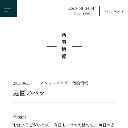
ヘ
0266-58-3434
Language
ッ
[9:00-18:00]
ダ
ー
新着情報
メ
ニ
ュ
ー
を
ス
スタッフブログ
宿泊情報
2017.06.15
キ
庭園のバラ
ッ
プ
す
る
おはようございます。 今日もバラのお話です。 毎日のよ