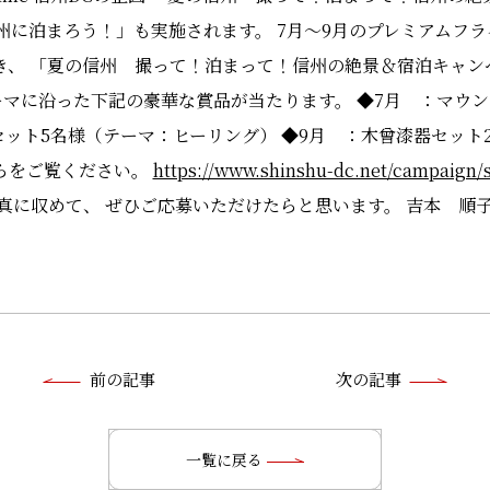
に泊まろう！」も実施されます。 7月～9月のプレミアムフライデー（
き、 「夏の信州 撮って！泊まって！信州の絶景＆宿泊キャン
ーマに沿った下記の豪華な賞品が当たります。 ◆7月 ：マウ
セット5名様（テーマ：ヒーリング） ◆9月 ：木曾漆器セット
らをご覧ください。
https://www.shinshu-dc.net/campaign
真に収めて、 ぜひご応募いただけたらと思います。 吉本 順
前
前の記事
次の記事
後
の
一覧に戻る