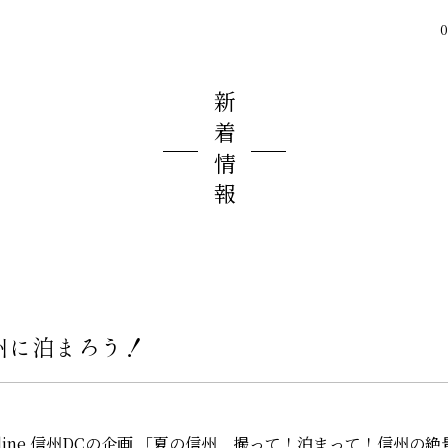
0
新着情報
州に泊まろう！
dc.net/outline 信州DCの企画 「夏の信州 撮って！泊まって！