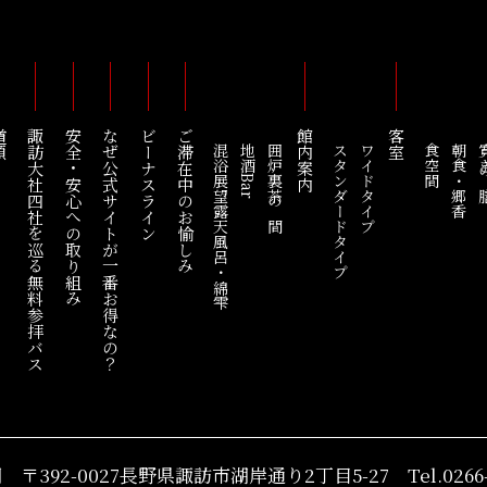
順
諏訪大社四社を巡る
安全・安心への取り組み
なぜ公式サイトが一番お得なの？
ビーナスライン
ご滞在中のお愉しみ
館内案内
客室
混浴展望露天風呂・綿雫
地酒Bar
囲炉裏茶の間
スタンダードタイプ
ワイドタイプ
食空間
朝食・郷香
寛ぎ
無料参拝バス
湖
〒392-0027長野県諏訪市
湖岸通り2丁目5-27
Tel.0266