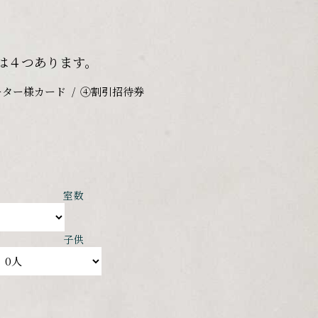
は４つあります。
ーター様カード
④割引招待券
室数
子供