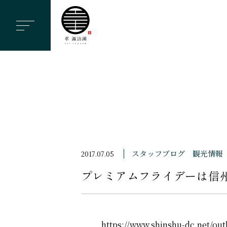
ヘ
ッ
ダ
ー
メ
ニ
ュ
ー
を
ス
スタッフブログ
観光情報
2017.07.05
キ
プレミアムフライデーは信
ッ
プ
す
る
https://www.shinshu-