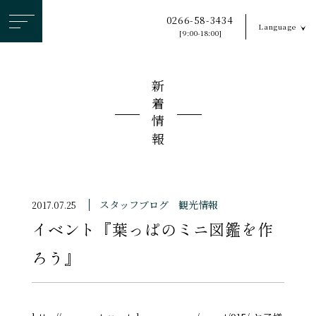
ヘ
0266-58-3434
Language
ッ
[9:00-18:00]
ダ
ー
新着情報
メ
ニ
ュ
ー
を
ス
スタッフブログ
観光情報
2017.07.25
キ
イベント『葉っぱのミニ図鑑を作
ッ
プ
ろう』
す
る