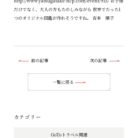
http://www.yatsugatake-ncp.com/event/915/ お子様
だけでなく、大人の方もたのしみながら 世界でたった1
つのオリジナル図鑑が作れそうですね。 吉本 順子
前
前の記事
次の記事
後
の
一覧に戻る
記
事
へ
カテゴリー
の
GoToトラベル関連