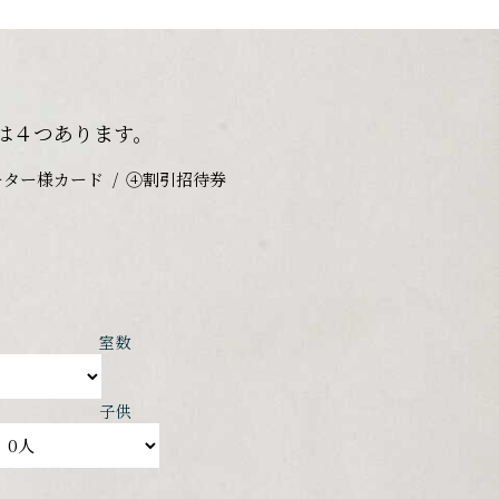
は４つあります。
ーター様カード
④割引招待券
室数
子供