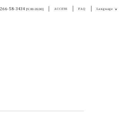
266-58-3434
ACCESS
FAQ
Language
[9:00-18:00]