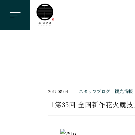
ヘ
ッ
ダ
ー
メ
ニ
ュ
ー
を
ス
スタッフブログ
観光情報
2017.08.04
キ
「第35回 全国新作花火競技大
ッ
プ
す
る