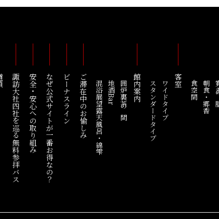
順
諏訪大社四社を巡る
安全・安心への取り組み
なぜ公式サイトが一番お得なの？
ビーナスライン
ご滞在中のお愉しみ
館内案内
客室
混浴展望露天風呂・綿雫
地酒Bar
囲炉裏茶の間
スタンダードタイプ
ワイドタイプ
食空間
朝食・郷香
寛ぎ
無料参拝バス