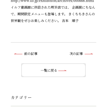
http://www.ilf.jp/exhibition/archives/000888.html
イルフ童画館に併設された喫茶店では、 企画展にちなん
で、期間限定メニューも登場します。 きくちちきさんの
世界観をぜひお楽しみください。 吉本 順子
前
前の記事
次の記事
後
の
一覧に戻る
記
事
へ
カテゴリー
の