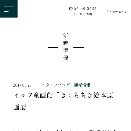
ヘ
0266-58-3434
Language
ッ
[9:00-18:00]
ダ
ー
新着情報
メ
ニ
ュ
ー
を
ス
スタッフブログ
観光情報
2017.08.23
キ
イルフ童画館「きくちちき絵本原
ッ
プ
画展」
す
る