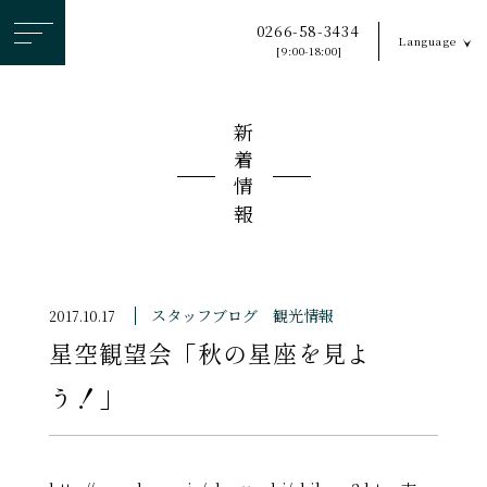
ヘ
0266-58-3434
Language
ッ
[9:00-18:00]
ダ
ー
新着情報
メ
ニ
ュ
ー
を
ス
スタッフブログ
観光情報
2017.10.17
キ
星空観望会「秋の星座を見よ
ッ
プ
う！」
す
る