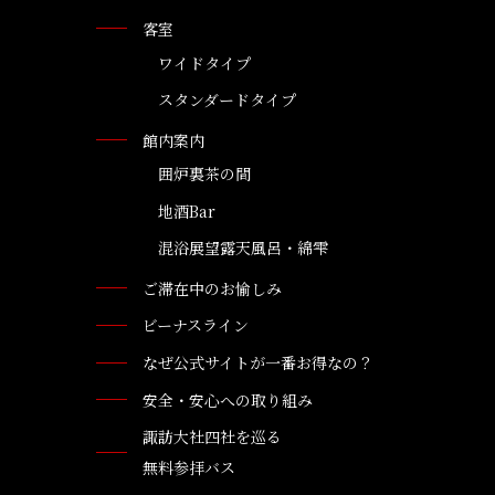
客室
ワイドタイプ
スタンダードタイプ
館内案内
囲炉裏茶の間
地酒Bar
混浴展望露天風呂・綿雫
ご滞在中のお愉しみ
ビーナスライン
なぜ公式サイトが一番お得なの？
安全・安心への取り組み
諏訪大社四社を巡る
無料参拝バス