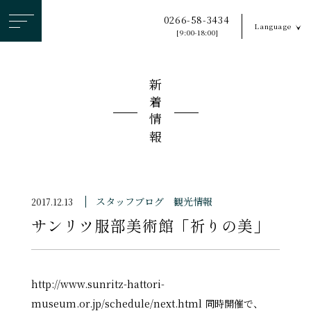
ヘ
0266-58-3434
Language
ッ
[9:00-18:00]
ダ
ー
新着情報
メ
ニ
ュ
ー
を
ス
スタッフブログ
観光情報
2017.12.13
キ
サンリツ服部美術館「祈りの美」
ッ
プ
す
る
http://www.sunritz-hattori-
museum.or.jp/schedule/next.html 同時開催で、