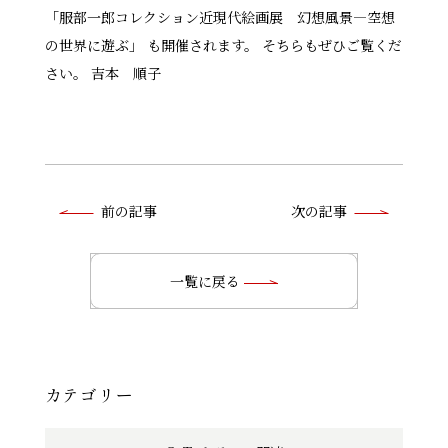
「服部一郎コレクション近現代絵画展 幻想風景―空想
の世界に遊ぶ」 も開催されます。 そちらもぜひご覧くだ
さい。 吉本 順子
前
前の記事
次の記事
後
の
一覧に戻る
記
事
へ
カテゴリー
の