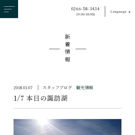
ヘ
0266-58-3434
Language
ッ
[9:00-18:00]
ダ
ー
新着情報
メ
ニ
ュ
ー
を
ス
スタッフブログ
観光情報
2018.01.07
キ
1/7 本日の諏訪湖
ッ
プ
す
る