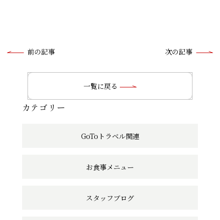
前
前の記事
次の記事
後
の
一覧に戻る
記
カテゴリー
事
GoToトラベル関連
へ
の
お食事メニュー
リ
ン
スタッフブログ
ク