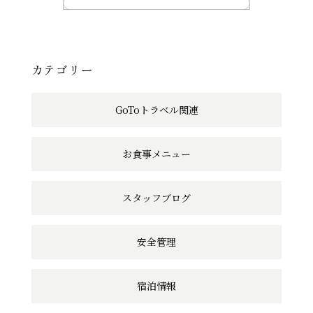
記
事
へ
カテゴリー
の
GoToトラベル関連
リ
ン
お食事メニュー
ク
スタッフブログ
安全管理
宿泊情報