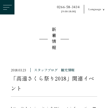
ヘ
0266-58-3434
Language
ッ
[9:00-18:00]
ダ
ー
新着情報
メ
ニ
ュ
ー
を
ス
スタッフブログ
観光情報
2018.03.23
キ
「高遠さくら祭り2018」関連イベ
ッ
プ
ント
す
る