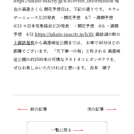
https://takato-inacity.jp/h30/event_information 現
在の高遠さくら 開花予想日は、下記の通りです。 ＊ウェ
ザーニュース3/20発表 ・開花予想 4/7 ・満開予想
4/13 ＊日本気象協会3/20発表 ・開花予想 4/6 ・満開
予想 4/11
https://takato-inacity.jp/h30/
諏訪湖の畔の
上諏訪温泉
から高遠城址公園までは、 お車で40分ほどの
距離でございます。 「天下第一の桜」と称される 高遠城
址公園の約1500本の可憐なタカトオコヒガンザクラを、
ぜひお楽しみいただければと思います。 吉本 順子
前
前の記事
次の記事
後
の
一覧に戻る