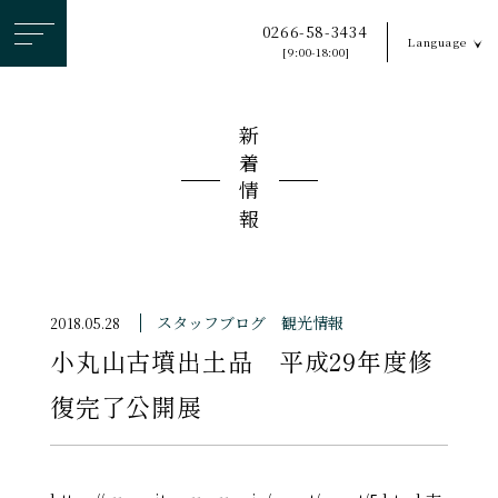
ヘ
0266-58-3434
Language
ッ
[9:00-18:00]
ダ
ー
新着情報
メ
ニ
ュ
ー
を
ス
スタッフブログ
観光情報
2018.05.28
キ
小丸山古墳出土品 平成29年度修
ッ
プ
復完了公開展
す
る