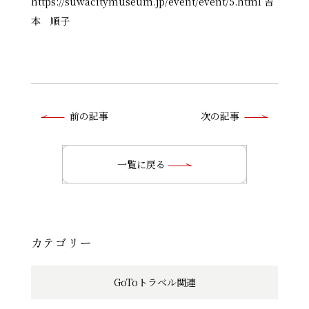
https://suwacitymuseum.jp/event/event/5.html 吉
本 順子
前
前の記事
次の記事
後
の
一覧に戻る
記
事
へ
カテゴリー
の
GoToトラベル関連
リ