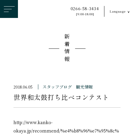
ヘ
0266-58-3434
Language
ッ
[9:00-18:00]
ダ
ー
新着情報
メ
ニ
ュ
ー
を
ス
スタッフブログ
観光情報
2018.06.05
キ
世界和太鼓打ち比べコンテスト
ッ
プ
す
る
http://www.kanko-
okaya.jp/recommend/%e4%b8%96%e7%95%8c%