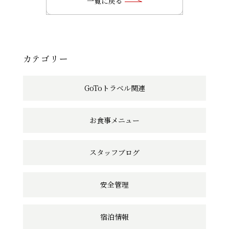
一覧に戻る
記
事
へ
カテゴリー
の
GoToトラベル関連
リ
ン
お食事メニュー
ク
スタッフブログ
安全管理
宿泊情報