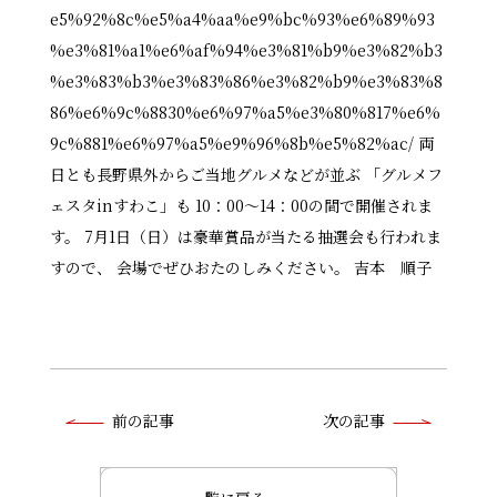
e5%92%8c%e5%a4%aa%e9%bc%93%e6%89%93
%e3%81%a1%e6%af%94%e3%81%b9%e3%82%b3
%e3%83%b3%e3%83%86%e3%82%b9%e3%83%8
86%e6%9c%8830%e6%97%a5%e3%80%817%e6%
9c%881%e6%97%a5%e9%96%8b%e5%82%ac/ 両
日とも長野県外からご当地グルメなどが並ぶ 「グルメフ
ェスタinすわこ」も 10：00～14：00の間で開催されま
す。 7月1日（日）は豪華賞品が当たる抽選会も行われま
すので、 会場でぜひおたのしみください。 吉本 順子
前
前の記事
次の記事
後
の