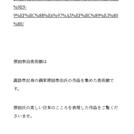
%9E9-
9%EF%BC%88%E6%97%A5%EF%BC%89%E3%80
%80/
原田泰治美術館は
諏訪市出身の画家原田泰治氏の作品を集めた美術館で
す。
原田氏の美しい日本のこころを表現した作品をご覧くだ
さいませ。