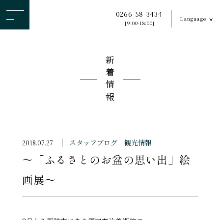
ヘ
0266-58-3434
Language
ッ
[9:00-18:00]
ダ
ー
新着情報
メ
ニ
ュ
ー
を
ス
スタッフブログ
観光情報
2018.07.27
キ
～「ふるさとのお盆の思い出」絵
ッ
プ
画展～
す
る