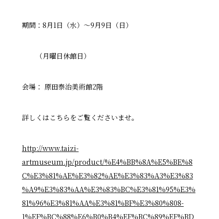
期間：
8
月
1
日（水）～
9
月
9
日（日）
（月曜日休館日）
会場： 原田泰治美術館
2
階
詳しくはこちらをご覧くださいませ。
http://www.taizi-
artmuseum.jp/product/%E4%BB%8A%E5%BE%8
C%E3%81%AE%E3%82%AE%E3%83%A3%E3%83
%A9%E3%83%AA%E3%83%BC%E3%81%95%E3%
81%96%E3%81%AA%E3%81%BF%E3%80%808-
1%EF%BC%88%E6%B0%B4%EF%BC%89%EF%BD