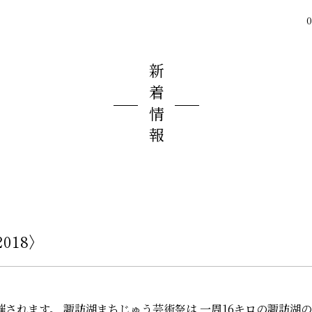
0
新着情報
018〉
されます。 諏訪湖まちじゅう芸術祭は 一周16キロの諏訪湖の