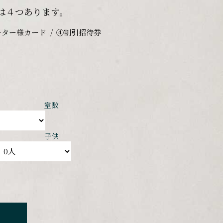
は４つあります。
ーター様カード
④割引招待券
室数
子供