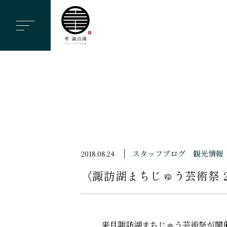
ヘ
ッ
ダ
ー
メ
ニ
ュ
ー
を
ス
スタッフブログ
観光情報
2018.08.24
キ
〈諏訪湖まちじゅう芸術祭 2
ッ
プ
す
る
来月諏訪湖まちじゅう芸術祭が開催