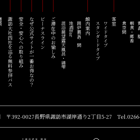
順
諏訪大社四社を巡る
安全・安心への取り組み
なぜ公式サイトが一番お得なの？
ビーナスライン
ご滞在中のお愉しみ
館内案内
客室
混浴展望露天風呂・綿雫
地酒Bar
囲炉裏茶の間
スタンダードタイプ
ワイドタイプ
食空間
朝食・郷香
寛ぎ
無料参拝バス
湖
〒392-0027長野県諏訪市
湖岸通り2丁目5-27
Tel.0266