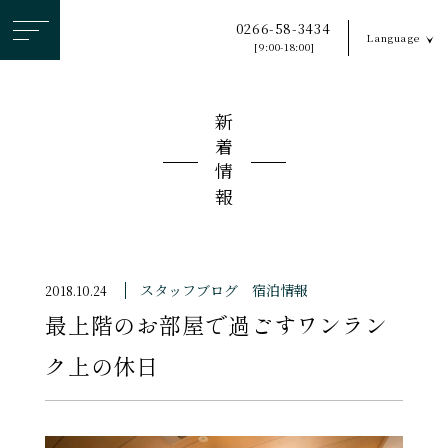
ヘ
0266-58-3434
Language
ッ
[9:00-18:00]
ダ
ー
新着情報
メ
ニ
ュ
ー
を
ス
スタッフブログ
宿泊情報
2018.10.24
キ
最上階のお部屋で過ごすワンラン
ッ
プ
ク上の休日
す
る