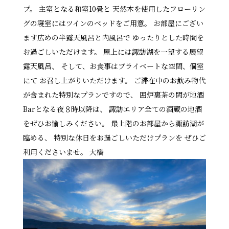
プ。 主室となる和室10畳と 天然木を使用したフローリン
グの寝室にはツインのベッドをご用意。 お部屋にござい
ます広めの半露天風呂と内風呂で ゆったりとした時間を
お過ごしいただけます。 屋上には諏訪湖を一望する展望
露天風呂、 そして、お食事はプライベートな空間、個室
にて お召し上がりいただけます。 ご滞在中のお飲み物代
が含まれた特別なプランですので、 囲炉裏茶の間が地酒
Barとなる夜８時以降は、 諏訪エリア全ての酒蔵の地酒
をぜひお愉しみください。 最上階のお部屋から諏訪湖が
臨める、 特別な休日をお過ごしいただけプランを ぜひご
利用くださいませ。 大橋