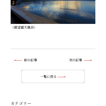
（展望露天風呂）
前
前の記事
次の記事
後
の
一覧に戻る
記
事
へ
カテゴリー