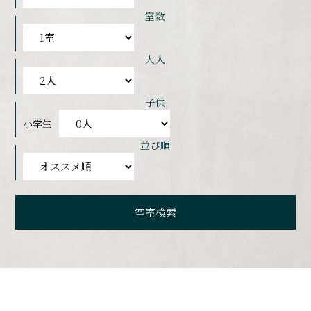
室数
大人
子供
小学生
並び順