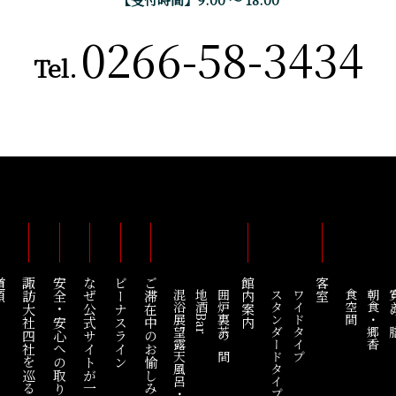
0266-58-3434
Tel.
順
諏訪大社四社を巡る
安全・安心への取り組み
なぜ公式サイトが一番お得なの？
ビーナスライン
ご滞在中のお愉しみ
館内案内
客室
混浴展望露天風呂・綿雫
地酒Bar
囲炉裏茶の間
スタンダードタイプ
ワイドタイプ
食空間
朝食・郷香
寛ぎ