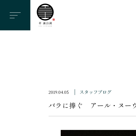
ヘ
ッ
ダ
ー
メ
ニ
ュ
ー
を
ス
スタッフブログ
2019.04.05
キ
バラに捧ぐ アール・ヌー
ッ
プ
す
る