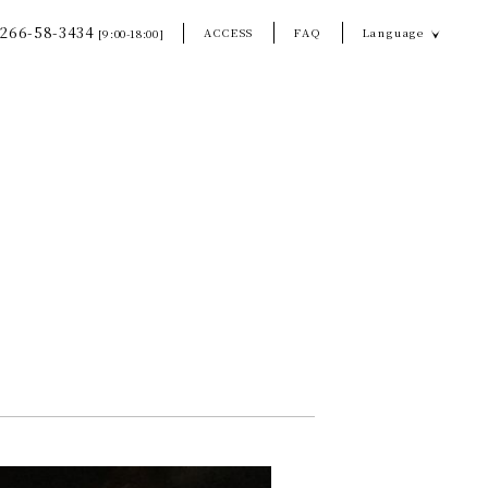
266-58-3434
ACCESS
FAQ
Language
[9:00-18:00]