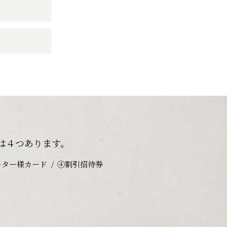
は４つあります。
ーター様カード
④割引招待券