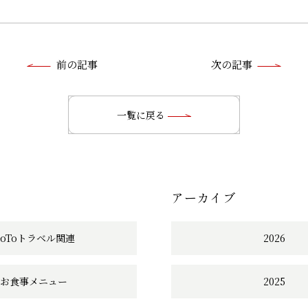
前
前の記事
次の記事
後
の
一覧に戻る
記
事
アーカイブ
へ
の
GoToトラベル関連
2026
リ
お食事メニュー
2025
ン